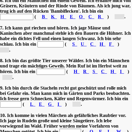
6. Ich bin ein Männchen
mit einem Geweih
. Ich ernähre mich von
Gräsern, Kräutern und der Rinde von Bäumen. Als ich jung war,
trug ich auf den Rücken 'Bambiflecken'. Ich bin ein
(
B
K
H
E
O
C
R
)
[R...]
.
7. Ich kann gut riechen und hören. Ich jage Mäuse und
Kaninchen aber manchmal stehle ich den Bauern die Hühner
. Ich
habe ein dichtes Fell und einen langen Schwanz. Ich bin sehr
schlau. Ich bin ein
(
S
U
C
H
F
)
[F...]
.
8. Ich bin das größte Tier unserer Wälder. Ich bin ein Männchen
und trage ein mächtiges Geweih. Mein Ruf ist im Herbst weit zu
hören. Ich bin ein
(
H
R
S
C
H
I
)
[H...]
.
9. Ich bin durch die Stacheln recht gut geschützt und rolle mich
bei Gefahr ein. Man kann mich in Gärten und Parks beobachten.
Ich fresse gern Schnecken, Käfer und Regenwürmer. Ich bin ein
(
L
E
G
I
)
[I...]
.
10. Ich komme in vielen Märchen als gefährliches Raubtier vor.
Ich jage in Rudeln große und kleine Säugetiere. Ich lebe
vorwiegend im Wald. Früher wurden meine Vorfahren von
Menschen getötet. Ich bin ein
(
O
F
L
W
)