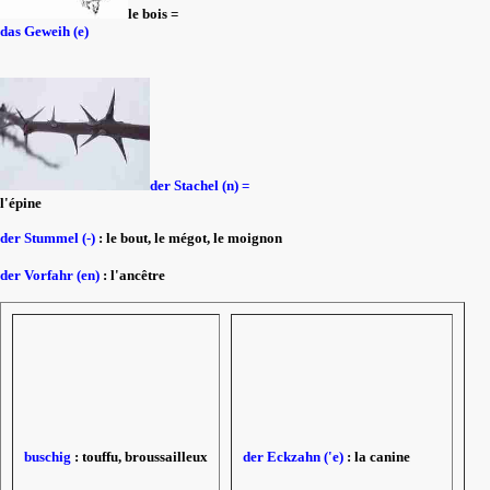
le bois =
das Geweih (e)
der Stachel (n) =
l'épine
der Stummel (-)
: le bout, le mégot, le moignon
der Vorfahr (en)
: l'ancêtre
buschig
: touffu, broussailleux
der Eckzahn ('e)
: la canine