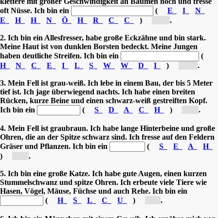
klettere mit großer Geschwindigkeit an Bäumen hoch und fresse
oft Nüsse. Ich bin ein
(
E
I
N
E
H
H
N
Ö
H
R
C
C
)
[Ei...]
.
2.
Ich bin ein Allesfresser, habe große Eckzähne und bin stark.
Meine Haut ist von dunklen Borsten bedeckt. Meine Jungen
haben deutliche Streifen. Ich bin ein
(
H
N
C
E
I
L
S
W
W
D
I
)
[Wi...]
.
3. Mein Fell ist grau-weiß. Ich lebe in einem Bau, der bis 5 Meter
tief ist. Ich jage überwiegend nachts. Ich habe einen breiten
Rücken, kurze Beine und einen schwarz-weiß gestreiften Kopf.
Ich bin ein
(
S
D
A
C
H
)
[D...]
.
4. Mein Fell ist graubraun. Ich habe lange Hinterbeine und große
Ohren, die an der Spitze schwarz sind. Ich fresse auf den Feldern
Gräser und Pflanzen. Ich bin ein
(
S
E
A
H
)
[H...]
.
5. Ich bin eine große Katze
. Ich habe gute Augen, einen kurzen
Stummelschwanz und spitze Ohren. Ich erbeute viele Tiere wie
Hasen, Vögel, Mäuse, Füchse und auch Rehe. Ich bin ein
(
H
S
L
C
U
)
[L...]
.