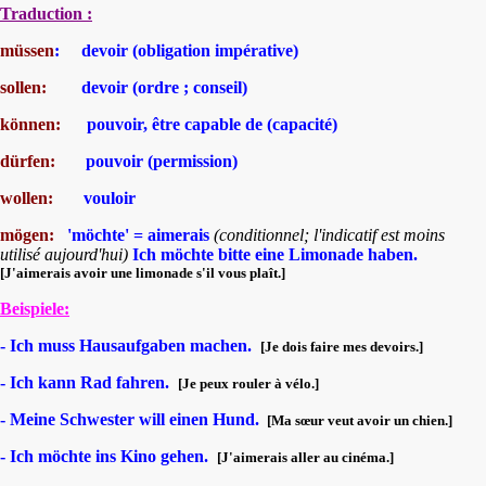
Traduction :
müssen
: devoir (obligation impérative)
sollen:
devoir (ordre ; conseil)
können:
pouvoir, être capable de (capacité)
dürfen:
pouvoir (permission)
wollen:
vouloir
mögen:
'möchte' = aimerais
(conditionnel; l'indicatif est moins
utilisé aujourd'hui)
Ich möchte bitte eine Limonade haben.
[J'aimerais avoir une limonade s'il vous plaît.]
Beispiele:
- Ich muss Hausaufgaben machen.
[Je dois faire mes devoirs.]
- Ich kann Rad fahren.
[Je peux rouler à vélo.]
- Meine Schwester will einen Hund.
[Ma sœur veut avoir un chien.]
- Ich möchte ins Kino gehen.
[J'aimerais aller au cinéma.]