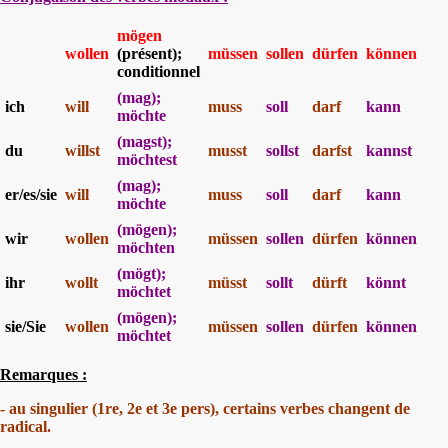
mögen
wollen
(présent);
müssen
sollen
dürfen
können
conditionnel
(mag);
ich
will
muss
soll
darf
kann
möchte
(magst);
du
willst
musst
sollst
darfst
kannst
möchtest
(mag);
er/es/sie
will
muss
soll
darf
kann
möchte
(mögen);
wir
wollen
müssen
sollen
dürfen
können
möchten
(mögt);
ihr
wollt
müsst
sollt
dürft
könnt
möchtet
(mögen);
sie/Sie
wollen
müssen
sollen
dürfen
können
möchtet
Remarques :
- au singulier (1re, 2e et 3e pers), certains verbes changent de
radical.