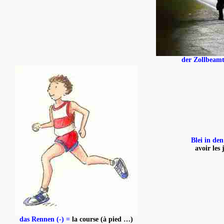
der Zollbeamt
Blei in de
avoir les
das Rennen (-) =
la course (à pied …)