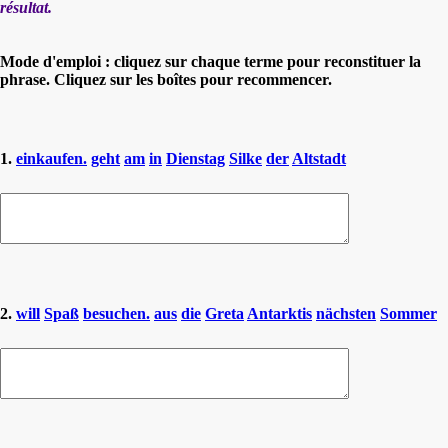
résultat.
Mode d'emploi : cliquez sur chaque terme pour reconstituer la
phrase. Cliquez sur les boîtes pour recommencer.
1.
einkaufen.
geht
am
in
Dienstag
Silke
der
Altstadt
2.
will
Spaß
besuchen.
aus
die
Greta
Antarktis
nächsten
Sommer