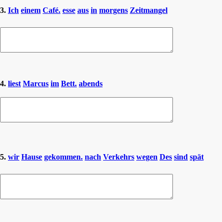
3.
Ich
einem
Café.
esse
aus
in
morgens
Zeitmangel
4.
liest
Marcus
im
Bett.
abends
5.
wir
Hause
gekommen.
nach
Verkehrs
wegen
Des
sind
spät