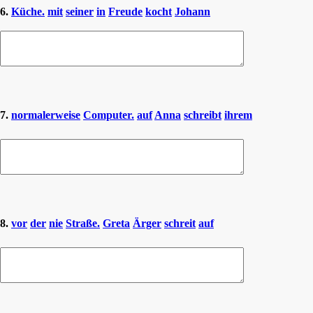
6.
Küche.
mit
seiner
in
Freude
kocht
Johann
7.
normalerweise
Computer.
auf
Anna
schreibt
ihrem
8.
vor
der
nie
Straße.
Greta
Ärger
schreit
auf