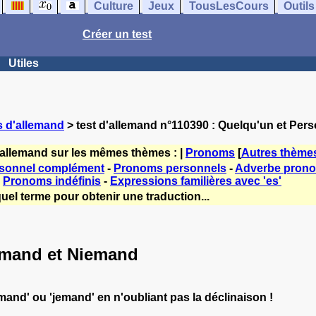
Culture
Jeux
TousLesCours
Outils
Créer un test
Utiles
s d'allemand
> test d'allemand n°110390 : Quelqu'un et Pe
'allemand sur les mêmes thèmes : |
Pronoms
[
Autres thème
sonnel complément
-
Pronoms personnels
-
Adverbe prono
-
Pronoms indéfinis
-
Expressions familières avec 'es'
uel terme pour obtenir une traduction...
emand et Niemand
and' ou 'jemand' en n'oubliant pas la déclinaison !