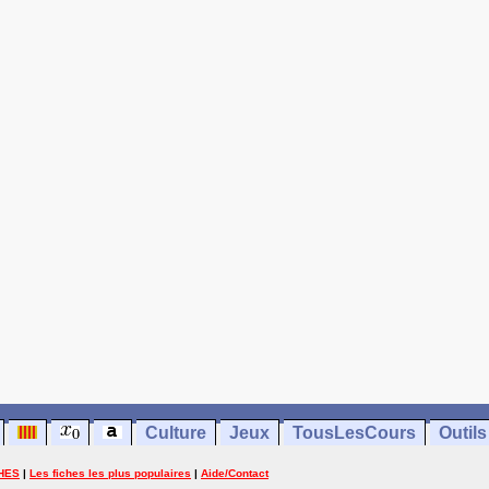
Culture
Jeux
TousLesCours
Outils
HES
|
Les fiches les plus populaires
|
Aide/Contact