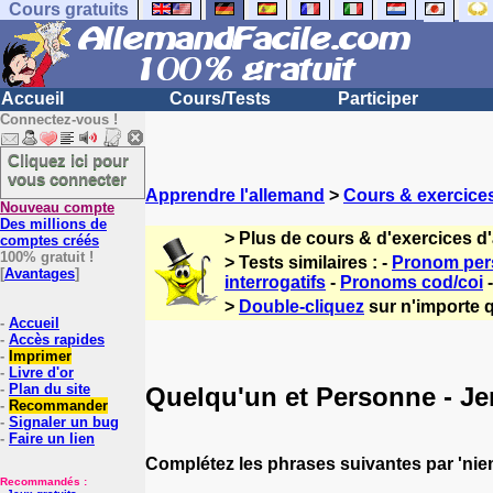
Cours gratuits
Accueil
Cours/Tests
Participer
Connectez-vous !
Cliquez ici pour
vous connecter
Apprendre l'allemand
>
Cours & exercice
Nouveau compte
Des millions de
> Plus de cours & d'exercices d
comptes créés
100% gratuit !
> Tests similaires : -
Pronom per
[
Avantages
]
interrogatifs
-
Pronoms cod/coi
>
Double-cliquez
sur n'importe q
-
Accueil
-
Accès rapides
-
Imprimer
-
Livre d'or
-
Plan du site
Quelqu'un et Personne - J
-
Recommander
-
Signaler un bug
-
Faire un lien
Complétez les phrases suivantes par 'niem
Recommandés :