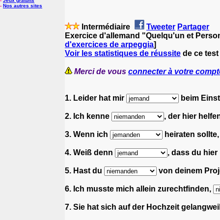
-
Jeux gratuits
-
Nos autres sites
Intermédiaire
Tweeter
Partager
Exercice d'allemand "Quelqu'un et Perso
d'exercices de arpeggia
]
Voir les statistiques de réussite
de ce test
Merci de vous
connecter à votre compt
1. Leider hat mir
beim Einst
2. Ich kenne
, der hier helfe
3. Wenn ich
heiraten sollte,
4. Weiß denn
, dass du hier 
5. Hast du
von deinem Proje
6. Ich musste mich allein zurechtfinden,
7. Sie hat sich auf der Hochzeit gelangweil