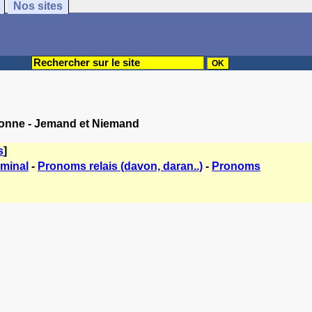
Nos sites
rsonne - Jemand et Niemand
s
]
minal
-
Pronoms relais (davon, daran..)
-
Pronoms