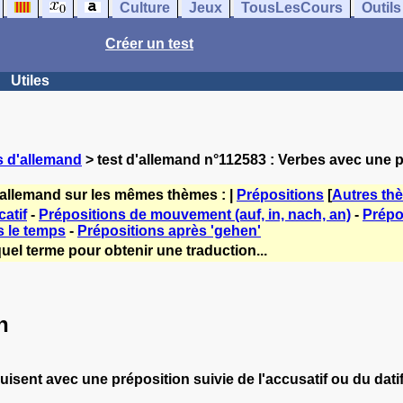
Culture
Jeux
TousLesCours
Outils
Créer un test
Utiles
s d'allemand
> test d'allemand n°112583 : Verbes avec une 
'allemand sur les mêmes thèmes : |
Prépositions
[
Autres th
catif
-
Prépositions de mouvement (auf, in, nach, an)
-
Prépo
s le temps
-
Prépositions après 'gehen'
uel terme pour obtenir une traduction...
n
ent avec une préposition suivie de l'accusatif ou du datif