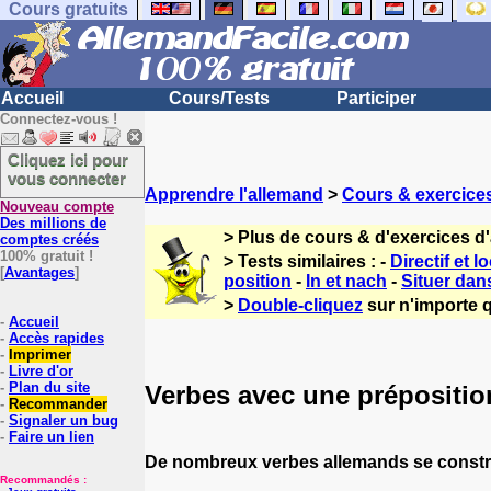
Cours gratuits
Accueil
Cours/Tests
Participer
Connectez-vous !
Cliquez ici pour
vous connecter
Apprendre l'allemand
>
Cours & exercice
Nouveau compte
Des millions de
> Plus de cours & d'exercices d
comptes créés
100% gratuit !
> Tests similaires : -
Directif et lo
[
Avantages
]
position
-
In et nach
-
Situer dan
>
Double-cliquez
sur n'importe q
-
Accueil
-
Accès rapides
-
Imprimer
-
Livre d'or
-
Plan du site
Verbes avec une prépositio
-
Recommander
-
Signaler un bug
-
Faire un lien
De nombreux verbes allemands se construis
Recommandés :