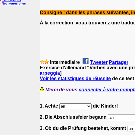
-
Jeux gratuits
-
Nos autres sites
Consigne : dans les phrases suivantes, in
À la correction, vous trouverez une tradu
Intermédiaire
Tweeter
Partager
Exercice d'allemand "Verbes avec une pr
arpeggia
]
Voir les statistiques de réussite
de ce test
Merci de vous
connecter à votre compt
1. Achte
die Kinder!
2. Die Abschlussfeier begann
3. Ob du die Prüfung bestehst, kommt