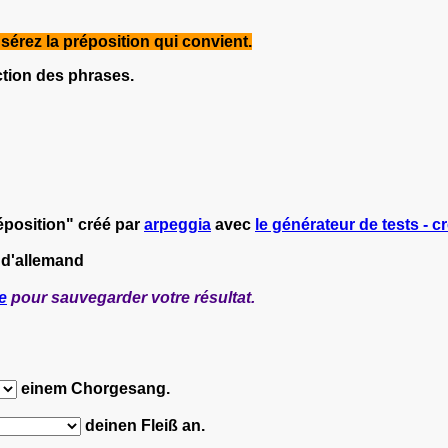
sérez la préposition qui convient.
ction des phrases.
éposition" créé par
arpeggia
avec
le générateur de tests - cr
 d'allemand
e
pour sauvegarder votre résultat.
einem Chorgesang.
deinen Fleiß an.