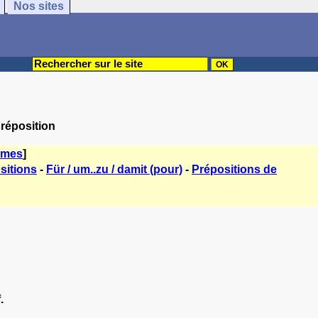
Nos sites
préposition
èmes
]
sitions
-
Für / um..zu / damit (pour)
-
Prépositions de
.