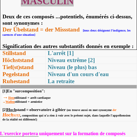
MASCULIN
Deux de ces composés ...potentiels, énumérés ci-dessus,
sont synonymes :
Der Übelstand = der Missstand
[tous deux désignent l'indigence, les
carences d'une situation]
Signification des autres substantifs donnés en exemple :
Stillstand
L'arrêt [1]
Höchststand
Niveau extrême [2]
Tief(st)stand
Niveau (le plus) bas
Pegelstand
Niveau d'un cours d'eau
Ruhestand
La retraite
[1]En "surcomposition":
→
He
rz
stillstand = arrêt cardiaque
→
Wa
ffen
stillstand = armistice
[2]
Hoch
stand = observatoire à gibier
(on trouve aussi en mot synonyme
der
Hoch
,
SITZ
composition qui n'a rien à voir avec le présent sujet, dans laquelle l'appréhension
de la réalité est différente!)
L'exercice portera uniquement sur la formation de composés