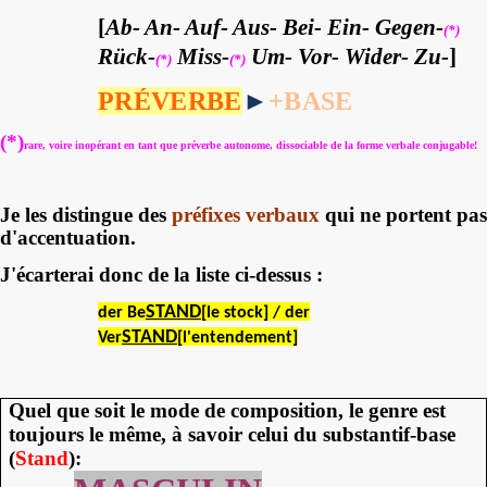
[
Ab- An- Auf- Aus- Bei- Ein- Gegen-
(*)
Rück-
Miss-
Um- Vor- Wider- Zu-
]
(*)
(*)
PRÉVERBE
►
+
BASE
(*)
rare, voire inopérant en tant que préverbe autonome, dissociable de la forme verbale conjugable!
Je les distingue des
préfixes verbaux
qui ne portent pas
d'accentuation.
J'écarterai donc de la liste ci-dessus :
STAND
der Be
[le stock] / der
STAND
Ver
[l'entendement]
Quel que soit le mode de composition, le genre est
toujours le même, à savoir celui du substantif-base
(
Stand
):