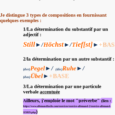
Je distingue 3 types de compositions en fournissant
quelques exemples :
1/La détermination du substantif par un
adjectif :
Still
öchst
ief[st]
►
/
H
►
/
T
►
+
BAS
2/la détermination par un autre substantif :
Pegel
►
/
Ruhe
►
/
(
der)
(die)
Übel
►
+
BASE
(das)
3/La détermination par une particule
verbale
accentuée
illeurs, j'emploie le mot "préverbe"
A
(lien :
https://www.allemandfacile.com/exercices/exercice-allemand-2/exercice-allemand-
)
115819.php