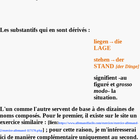
Les substantifs qui en sont dérivés
:
liegen→die
LAGE
stehen→der
STAND
[der Dinge]
signifient -au
figuré et
grosso
modo
- la
situation.
L'un comme l'autre servent de base à des dizaines de
noms composés. Pour le premier, il existe sur le site un
exercice similaire :
[lien:
https://www.allemandfacile.com/exercices/exercice-allemand-
; pour cette raison, je m'intéresserai
]
2/exercice-allemand-117170.php
ici de manière complémentaire uniquement au second.