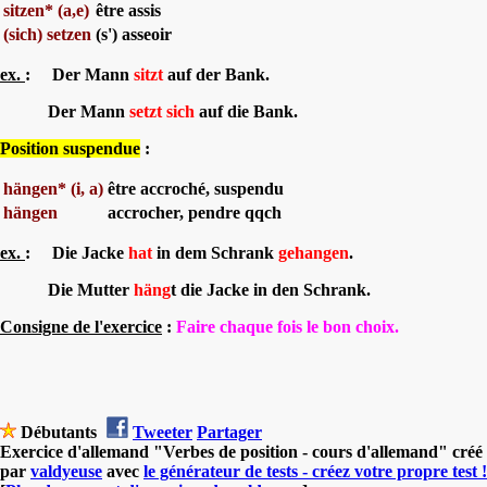
sitzen* (a,e)
être assis
(sich) setzen
(s') asseoir
ex.
: Der Mann
sitzt
auf der Bank.
Der Mann
setzt sich
auf die Bank.
Position suspendue
:
hängen* (i, a)
être accroché, suspendu
hängen
accrocher, pendre qqch
ex.
: Die Jacke
hat
in dem Schrank
gehangen
.
Die Mutter
häng
t die Jacke in den Schrank.
Consigne de l'exercice
:
Faire chaque fois le bon choix.
Débutants
Tweeter
Partager
Exercice d'allemand "Verbes de position - cours d'allemand" créé
par
valdyeuse
avec
le générateur de tests - créez votre propre test !