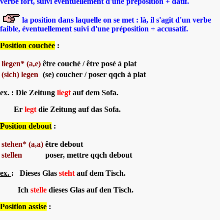
verbe fort, suivi éventuellement d'une préposition + datif.
la position dans laquelle on se met : là, il s'agit d'un verbe
faible, éventuellement suivi d'une préposition + accusatif.
Position couchée
:
liegen*
(a,e)
être couché / être posé à plat
(sich) legen
(se) coucher / poser qqch à plat
ex.
: Die Zeitung
liegt
auf dem Sofa.
Er
legt
die Zeitung auf das Sofa.
Position debout
:
stehen* (a,a)
être debout
stellen
poser, mettre qqch debout
ex.
: Dieses Glas
steht
auf dem Tisch.
Ich
stelle
dieses Glas auf den Tisch.
Position assise
: