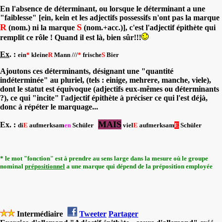
En l'absence de déterminant, ou lorsque le déterminant a une
"faiblesse" [ein, kein et les adjectifs possessifs n'ont pas la marque
R
S
(nom.) ni la marque
(nom.+acc.)], c'est l'adjectif épithète qui
remplit ce rôle ! Quand il est là, bien sûr!!!
Ex
. :
ein
*
kleine
R
Mann ///
*
frische
S
Bier
Ajoutons ces déterminants, désignant une "quantité
indéterminée" au pluriel, (tels : einige, mehrere, manche, viele),
dont le statut est équivoque (adjectifs eux-mêmes ou déterminants
?), ce qui "incite" l'adjectif épithète à préciser ce qui l'est déjà,
donc à répéter le marquage...
MAIS
Ex. :
di
E
aufmerksam
en
Schüler
viel
E
aufmerksam
E
Schüler
* le mot "fonction" est à prendre au sens large dans la mesure où le groupe
nominal
prépositionnel
a une
marque
qui dépend de la préposition employée
Intermédiaire
Tweeter
Partager