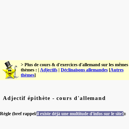
> Plus de cours & d'exercices d'allemand sur les mêmes
thèmes : |
Adjectifs
|
Déclinaisons allemandes
[
Autres
thèmes
]
Adjectif épithète - cours d'allemand
Règle (bref rappel/
il existe déjà une multitude d'infos sur le site!
):