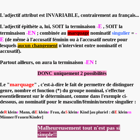
L'adjectif attribut est INVARIABLE, contrairement au français...
E
L'adjectif épithète a, lui, SOIT la terminaison
-
, SOIT la
EN
terminaison
-
; combinée au
marquage
nominatif
singulier
=
-
E
(de même à l'accusatif féminin ou à l'accusatif neutre pour
lesquels
aucun changement
n'intervient entre nominatif et
accusatif).
EN
Partout ailleurs, on aura la terminaison
-
!
DONC uniquement 2 possibilités
marquage
Le "
" , c'est-à-dire le fait de permettre de distinguer
genre, nombre et fonction (*) du groupe nominal, s'effectue
essentiellement sur le déterminant, comme dans l'exemple ci-
dessous, au nominatif pour le masculin/féminin/neutre singulier :
de
R
klein
e
Mann, di
E
klein
e
Frau, da
S
klein
e
Kind [au pluriel : di
E
klein
en
Männer/Frauen/Kinder]
Malheureusement tout n'est pas si
simple!!