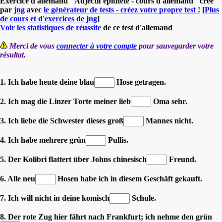
Exercice d'allemand "Adjectif épithète - cours d'allemand" créé
par
jng
avec
le générateur de tests - créez votre propre test !
[
Plus
de cours et d'exercices de jng
]
Voir les statistiques de réussite
de ce test d'allemand
Merci de vous
connecter à votre compte
pour sauvegarder votre
résultat.
1. Ich habe heute deine blau
Hose getragen.
2. Ich mag die Linzer Torte meiner lieb
Oma sehr.
3. Ich liebe die Schwester dieses groß
Mannes nicht.
4. Ich habe mehrere grün
Pullis.
5. Der Kolibri flattert über Johns chinesisch
Freund.
6. Alle neu
Hosen habe ich in diesem Geschäft gekauft.
7. Ich will nicht in deine komisch
Schule.
8. Der rote Zug hier fährt nach Frankfurt; ich nehme den grün