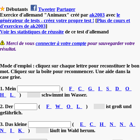
Débutants
Tweeter
Partager
Exercice d'allemand "Animaux" créé par
ak2003
avec
le
générateur de tests - créez votre propre test !
[
Plus de cours et
d'exercices de ak2003
]
Voir les statistiques de réussite
de ce test d'allemand
Merci de vous
connecter à votre compte
pour sauvegarder votre
résultat.
Mode d'emploi : cliquez sur chaque lettre pour reconstituer le bon
mot. Cliquez sur la boîte pour recommencer. Une aide dans la
case grise.
1. Mein
(
F
C
G
I
S
D
O
H
L
)
[Go...]
schwimmt im Wasser.
2. Der
(
F
W
O
L
)
[W...]
ist groß und
gefährlich.
3. Das kleine
(
E
C
H
N
N
A
N
I
K
)
[Ka...]
läuft im Wald herum.