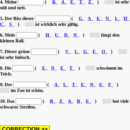
4. Meine
(
K
A
E
T
Z
)
[K...]
ist sehr
süß und nett.
5. Der Biss dieser
(
G
A
E
N
L
H
C
S
)
[S...]
ist wirklich sehr giftig.
6. Mein
(
H
U
D
N
)
[H...]
fängt den
kleinen Ball.
7. Dieser grüne
(
V
L
G
E
O
)
[V...]
ist sehr hübsch.
8. Die
(
E
N
E
T
)
[E...]
schwimmt im
Teich.
9. Der
(
A
L
T
E
N
E
F
)
[E...]
im Zoo ist schön.
10. Das
(
R
Z
A
B
E
)
[Z...]
hat viele
schwarze Streifen.