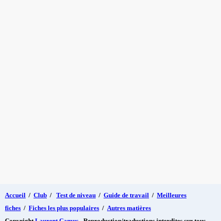
Accueil
/
Club
/
Test de niveau
/
Guide de travail
/
Meilleures
fiches
/
Fiches les plus populaires
/
Autres matières
Copyright
Laurent Camus
- Reproduction/traductions interdites sur tous