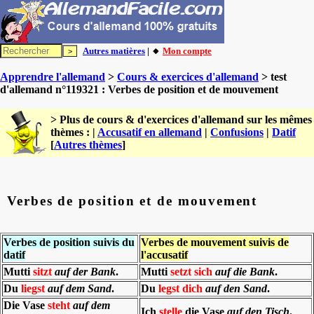
Autres matières
| 🔸
Mon compte
Apprendre l'allemand
>
Cours & exercices d'allemand
> test
d'allemand n°119321 : Verbes de position et de mouvement
> Plus de cours & d'exercices d'allemand sur les mêmes
thèmes : |
Accusatif en allemand
|
Confusions
|
Datif
[
Autres thèmes
]
Verbes de position et de mouvement
Verbes de position suivis du
Verbes de mouvement suivis de
datif
l'accusatif
Mutti
sitzt
auf der Bank
.
Mutti
setzt sich
auf die Bank
.
Du
liegs
t
auf dem Sand
.
Du
legst dich
auf den Sand
.
Die Vase
steht
auf dem
Ich
stelle
die Vase
auf den Tisch
.