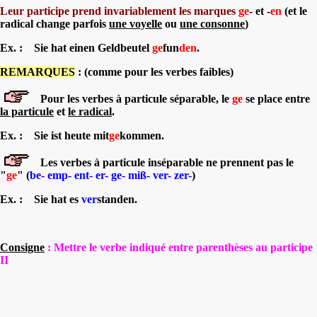
Leur participe prend invariablement les marques
ge
- et -
en
(et le
radical change parfois
une voyelle
ou
une consonne
)
Ex. : Sie hat einen Geldbeutel
ge
fun
den
.
REMARQUES
: (comme pour les verbes faibles)
Pour les verbes à particule séparable, le
ge
s
e place entre
la particule
et
le radical
.
Ex. : Sie ist heute mit
ge
kommen.
Les verbes à particule inséparable ne prennent pas le
"
ge
" (
be- emp- ent- er- ge- miß- ver- zer-
)
Ex. : Sie hat es
ver
standen.
Consigne
: Mettre le verbe indiqué entre parenthèses au participe
II