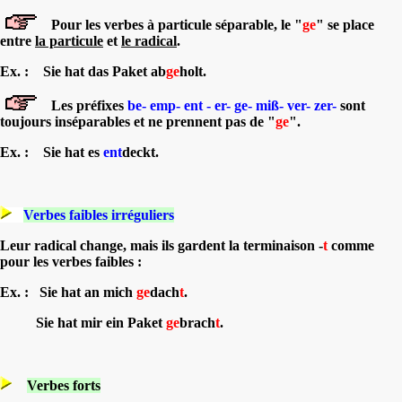
Pour les verbes à particule séparable, le "
ge
" se place
entre
la particule
et
le radical
.
Ex. : Sie hat das Paket ab
ge
holt.
Les préfixes
be- emp- ent - er- ge- miß- ver- zer-
sont
toujours inséparables et ne prennent pas de "
ge
".
Ex. : Sie hat es
ent
deckt.
Verbes faibles irréguliers
Leur radical change, mais ils gardent la terminaison -
t
comme
pour les verbes faibles :
Ex. : Sie hat an mich
ge
dach
t
.
Sie hat mir ein Paket
ge
brach
t
.
V
erbes forts