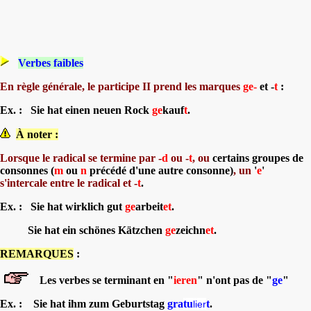
Verbes faibles
En règle générale, le participe II prend les marques
ge-
et -
t
:
Ex. : Sie hat einen neuen Rock
ge
kauf
t
.
À noter :
Lorsque le radical se termine par -
d
ou -
t
,
ou
certains groupes de
consonnes (
m
ou
n
précédé d'une autre consonne)
,
un
'
e
'
s'intercale entre le radical et -
t
.
Ex. : Sie hat wirklich gut
ge
arbeit
et
.
Sie hat ein schönes Kätzchen
ge
zeichn
et
.
REMARQUES
:
Les verbes se terminant en "
ieren
" n'ont pas de "
ge
"
Ex. : Sie hat ihm zum Geburtstag
gra
tu
t
.
lier