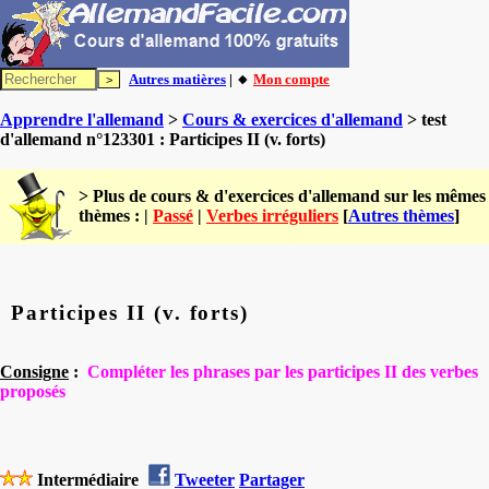
Autres matières
| 🔸
Mon compte
Apprendre l'allemand
>
Cours & exercices d'allemand
> test
d'allemand n°123301 : Participes II (v. forts)
> Plus de cours & d'exercices d'allemand sur les mêmes
thèmes : |
Passé
|
Verbes irréguliers
[
Autres thèmes
]
Participes II (v. forts)
Consigne
:
Compléter les phrases par les participes II
des verbes
proposés
Intermédiaire
Tweeter
Partager