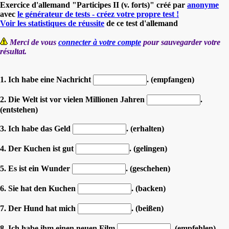
Exercice d'allemand "Participes II (v. forts)" créé par
anonyme
avec
le générateur de tests - créez votre propre test !
Voir les statistiques de réussite
de ce test d'allemand
Merci de vous
connecter à votre compte
pour sauvegarder votre
résultat.
1. Ich habe eine Nachricht
. (empfangen)
2. Die Welt ist vor vielen Millionen Jahren
.
(entstehen)
3. Ich habe das Geld
. (erhalten)
4. Der Kuchen ist gut
. (gelingen)
5. Es ist ein Wunder
. (geschehen)
6. Sie hat den Kuchen
. (backen)
7. Der Hund hat mich
. (beißen)
8. Ich habe ihm einen neuen Film
. (empfehlen)