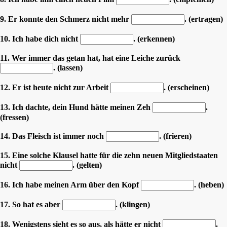
9. Er konnte den Schmerz nicht mehr
. (ertragen)
10. Ich habe dich nicht
. (erkennen)
11. Wer immer das getan hat, hat eine Leiche zurück
. (lassen)
12. Er ist heute nicht zur Arbeit
. (erscheinen)
13. Ich dachte, dein Hund hätte meinen Zeh
.
(fressen)
14. Das Fleisch ist immer noch
. (frieren)
15. Eine solche Klausel hatte für die zehn neuen Mitgliedstaaten
nicht
. (gelten)
16. Ich habe meinen Arm über den Kopf
. (heben)
17. So hat es aber
. (klingen)
18. Wenigstens sieht es so aus, als hätte er nicht
.