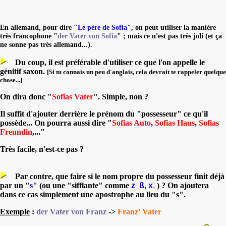
En allemand, pour dire "
Le père de Sofia
", on peut utiliser la manière
très francophone "
der Vater von Sofia
" ; mais ce n'est pas très joli (et ça
ne sonne pas très allemand...).
Du coup, il est préférable d'utiliser ce que l'on appelle le
génitif saxon.
[Si tu connais un peu d'anglais, cela devrait te rappeler quelque
chose...]
On dira donc "
Sofias Vater
". Simple, non ?
Il suffit d'ajouter derrière le prénom du "possesseur" ce qu'il
possède... On pourra aussi dire "
Sofias Auto
,
Sofias Haus
,
Sofias
Freundin
,..."
Très facile, n'est-ce pas ?
Par contre, que faire si le nom propre du possesseur finit déjà
par un "
s
" (ou une "sifflante" comme
z
ß, x
,
) ? On ajoutera
dans ce cas simplement une apostrophe au lieu du "s".
Exemple
:
der Vater von Franz
->
Franz' Vater