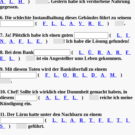
A
L
H
)
[Du...]
. Gestern habe ich verdorbene Nahrung
gegessen.
6. Die schlechte Instandhaltung dieses Gebäudes führt zu seinem
(
F
L
L
A
V
R
E
)
[V...]
.
7. Ja! Plötzlich habe ich einen guten
(
L
I
N
A
F
L
E
)
[E...]
! Ich habe die Lösung gefunden!
8. Bei dem Bank
(
L
Ü
B
A
R
F
E
L
)
[ü...]
ist ein Angestellter ums Leben gekommen.
9. Mit diesem Toten wird der Banküberfall zu einem
(
F
L
O
R
L
D
A
M
)
[M...]
.
10. Chef! Sollte ich wirklich eine Dummheit gemacht haben, in
diesem
(
A
L
F
L
)
[F...]
reiche ich meine
Kündigung ein.
11. Der Lärm hatte unter den Nachbarn zu einem
(
L
L
A
R
T
F
E
T
I
S
)
[St...]
geführt.