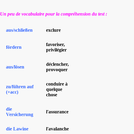
Un peu de vocabulaire pour la compréhension du test :
aus/schließen
exclure
favoriser,
fördern
privilégier
déclencher,
aus/lösen
provoquer
conduire à
zu/führen auf
quelque
(+acc)
chose
die
l'assurance
Versicherung
die Lawine
l'avalanche