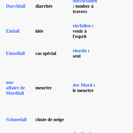
durch/fallen
Durchfall
diarrhée
: tomber à
travers
ein/fallen
:
Einfall
idée
venir à
l'esprit
einzeln
:
Einzelfall
cas spécial
seul
une
der Mord
:
affaire de
meurtre
le meurtre
Mordfall
Schneefall
chute de neige