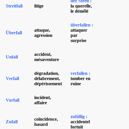
der Streit :
Streitfall
litige
la querelle,
le démêlé
überfallen :
attaque,
attaquer
Überfall
agression
par
surprise
accident,
Unfall
mésaventure
dégradation,
verfallen :
Verfall
délabrement,
tomber en
dépérissement
ruine
incident,
Vorfall
affaire
zufällig :
coïncidence,
Zufall
accidentel
hasard
fortuit