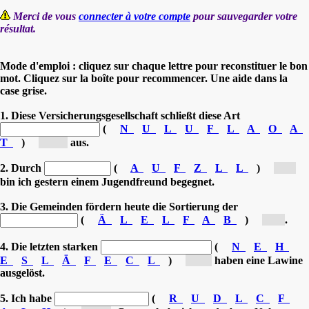
Merci de vous
connecter à votre compte
pour sauvegarder votre
résultat.
Mode d'emploi : cliquez sur chaque lettre pour reconstituer le bon
mot. Cliquez sur la boîte pour recommencer. Une aide dans la
case grise.
1. Diese Versicherungsgesellschaft schließt diese Art
(
N
U
L
U
F
L
A
O
A
T
)
[Au...]
aus.
2. Durch
(
A
U
F
Z
L
L
)
[Z...]
bin ich gestern einem Jugendfreund begegnet.
3. Die Gemeinden fördern heute die Sortierung der
(
Ä
L
E
L
F
A
B
)
[A...]
.
4. Die letzten starken
(
N
E
H
E
S
L
Ä
F
E
C
L
)
[Sc...]
haben eine Lawine
ausgelöst.
5. Ich habe
(
R
U
D
L
C
F