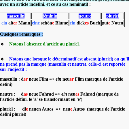
avec un article indéfini, et ce au cas nominatif
:
masculin
féminin
neutre
pluriel
ein
alt
er
Mann
eine
schön
e
Blume
ein
dick
es
Buch
gut
e
Noten
Quelques remarques :
🔹
Notons l'absence d'article au pluriel.
🔹
Notons que lorsque le déterminatif est absent (pluriel) ou qu'il
ne prend pas la marque (masculin et neutre), celle-ci est reportée
sur l'adjectif :
masculin
: d
er
neue Film =>
ein
neu
er
Film (marque de l'article
défini)
neutre
: d
as
neue Fahrad =>
ein
neu
es
Fahrad (marque de
l'article défini, le 'a' se transformant en 'e')
pluriel
: di
e
neuen Autos => neu
e
Autos (marque de l'article
défini pluriel)