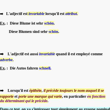
L'adjectif est
invariable
lorsqu'il est
attribut.
➡️
Ex
. : Diese Blume ist sehr
schön
.
Diese Blumen sind sehr
schön
.
➡️ L'adjectif est aussi
invariable
quand il est employé comme
adverbe
.
Ex
. : Die Autos fahren
schnell
.
➡️ Lorsqu'il est
épithète
,
il précède toujours le nom auquel il se
rapporte
et
porte une marque qui varie
, en particulier
en fonction
du déterminant qui le précède
.
Dans ce test, on va s'intéresser tout simplement au groupe nominal