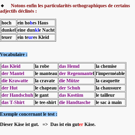
🔹
Notons enfin les particularités orthographiques de certains
adjectifs déclinés :
hoch
ein ho
h
es Haus
dunkel
eine dun
kl
e Nacht
teuer
ein te
ur
es Kleid
Vocabulaire :
das Kleid
la robe
das Hemd
la chemise
der Mantel
le manteau
der Regenmante
l
l'imperméable
die Krawatte
la cravate
die Mütze
la casquette
der Hut
le chapeau
der Schuh
la chaussure
der Handschuh
le gant
das Kostüm
le tailleur
das T-Shirt
le tee-shirt
die Handtasche
le sac à main
Exemple concernant le test :
Dieser Käse ist gut. => Das ist ein gut
er
Käse.