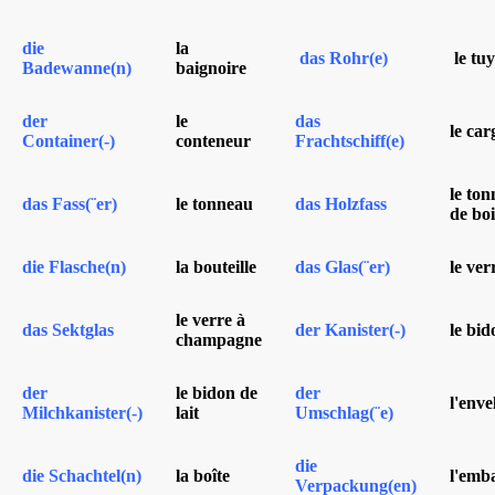
die
la
das Rohr(e)
le tu
Badewanne(n)
baignoire
der
le
das
le car
Container(-)
conteneur
Frachtschiff(e)
le to
das Fass(¨er)
le tonneau
das Holzfass
de boi
die Flasche(n)
la bouteille
das Glas(¨er)
le ver
le verre à
das Sektglas
der Kanister(-)
le bid
champagne
der
le bidon de
der
l'env
Milchkanister(-)
lait
Umschlag(¨e)
die
die Schachtel(n)
la boîte
l'emb
Verpackung(en)