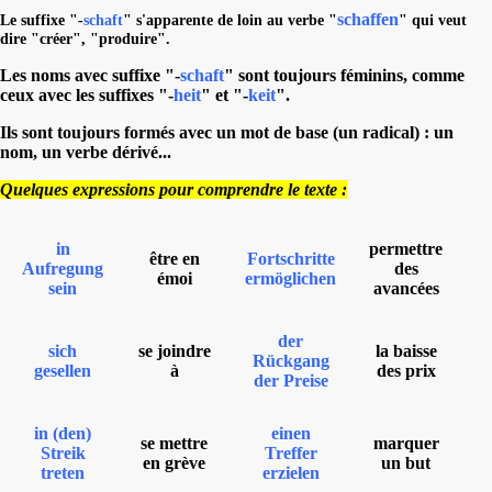
schaffen
Le suffixe "-
schaft
" s'apparente de loin au verbe "
" qui veut
dire "créer", "produire".
Les noms avec suffixe "-
schaft
" sont toujours féminins, comme
ceux avec les suffixes "-
heit
" et "-
keit
".
Ils sont toujours formés avec un mot de base (un radical) : un
nom, un verbe dérivé...
Quelques expressions pour comprendre le texte :
in
permettre
être en
Fortschritte
Aufregung
des
émoi
ermöglichen
sein
avancées
der
sich
se joindre
la baisse
Rückgang
gesellen
à
des prix
der Preise
in (den)
einen
se mettre
marquer
Streik
Treffer
en grève
un but
treten
erzielen