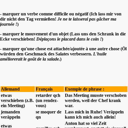
- marquer un verbe comme difficile ou négatif (Ich lass mir von
dir nicht den Tag vermießen!
Je ne te laisserai pas gâcher ma
journée !
)
- marquer le mouvement d'un objet (Lass uns den Schrank in die
Ecke verschieben!
Déplaçons le placard dans le coin !
)
- marquer qu'une chose est attachée/ajoutée à une autre chose (Öl
würden den Geschmack des Salates verbessern.
L'huile
améliorerait le goût de la salade.
)
Allemand
Français
Exemple de phrase :
etwas
retarder qch
Das Meeting musste verschoben
verschieben (z.B.
(un rendez-
werden, weil der Chef krank
ein Meeting)
vous)
war.
jemanden
se moquer de
Lass mich in Ruhe! Veräppeln
veräppeln
qn
kann ich mich auch allein!
Anton hat so viel Zeit
etwas