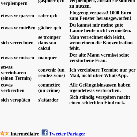
gaspiller qch
verplempert, anstatt sie sinnvoll
verplempern
zu nutzen.
Flugzeug verpasst! 1000 Euro
etwas verpassen
rater qch
zum Fenster herausgeworfen!
Du kannst mir meine gute
etwas vermießen
gâcher qch
Laune heute nicht vermießen.
se tromper
Man verrechnet sich leicht,
sich verrechnen
dans son
wenn einem die Konzentration
calcul
fehlt.
Der alte Mann vermisst seine
etwas vermissen
manquer
verstorbene Frau.
etwas
convenir (un
Ich vereinbare Termine nur per
vereinbaren
rendez-vous)
Mail, nicht über WhatsApp.
(einen Termin)
etwas
commettre
Alle Gefängnisinsassen haben
verbrechen
(un crime)
irgendetwas verbrochen.
Sich ständig verspäten macht
sich verspäten
s'attarder
einen schlechten Eindruck.
Intermédiaire
Tweeter
Partager