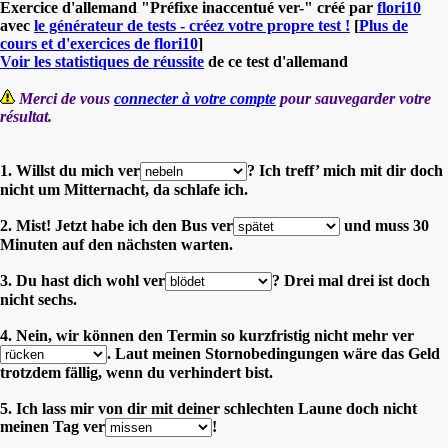
Exercice d'allemand "Préfixe inaccentué ver-" créé par
flori10
avec
le générateur de tests - créez votre propre test !
[
Plus de
cours et d'exercices de flori10
]
Voir les statistiques de réussite
de ce test d'allemand
Merci de vous
connecter à votre compte
pour sauvegarder votre
résultat.
1. Willst du mich ver
? Ich treff’ mich mit dir doch
nicht um Mitternacht, da schlafe ich.
2. Mist! Jetzt habe ich den Bus ver
und muss 30
Minuten auf den nächsten warten.
3. Du hast dich wohl ver
? Drei mal drei ist doch
nicht sechs.
4. Nein, wir können den Termin so kurzfristig nicht mehr ver
. Laut meinen Stornobedingungen wäre das Geld
trotzdem fällig, wenn du verhindert bist.
5. Ich lass mir von dir mit deiner schlechten Laune doch nicht
meinen Tag ver
!