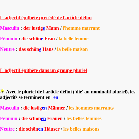
L'adjectif épithète précédé de l'article défini
Masculin
:
der lustig
e
Mann
/
l'homme marrant
Féminin
:
die schön
e
Frau
/
la belle femme
Neutre
:
das schön
e
Haus
/
la belle maison
L'adjectif épithète dans un groupe pluriel
Avec le
pluriel de l'article défini
(
'die'
au nominatif pluriel), les
adjectifs se terminent en
-en
Masculin
:
die lustig
en
Männer
/
les hommes marrants
Féminin
:
die schön
en
Frauen
/
les belles femmes
Neutre
:
die schön
e
n
Häuser
/
les belles maisons