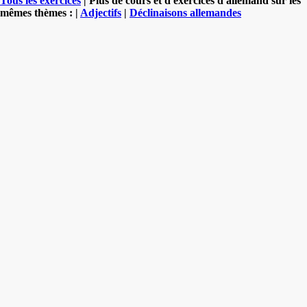
Tous les exercices
| Plus de cours et d'exercices d'allemand sur les
mêmes thèmes : |
Adjectifs
|
Déclinaisons allemandes