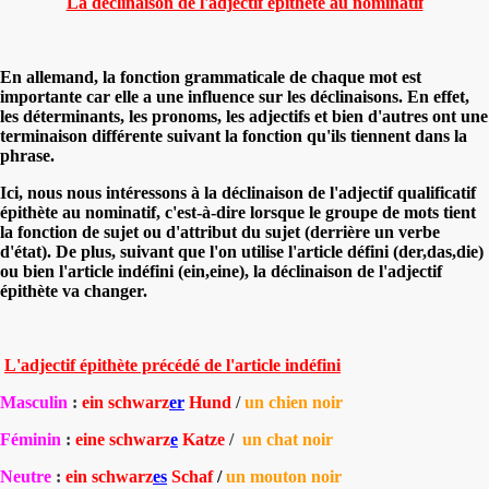
La déclinaison de l'adjectif épithète au nominatif
En allemand, la fonction grammaticale de chaque mot est
importante car elle a une influence sur les déclinaisons. En effet,
les déterminants, les pronoms, les adjectifs et bien d'autres ont une
terminaison différente suivant la fonction qu'ils tiennent dans la
phrase.
Ici, nous nous intéressons à la
déclinaison de l'adjectif qualificatif
épithète au nominatif
, c'est-à-dire lorsque le groupe de mots tient
la fonction de
sujet ou d'attribut du sujet
(derrière un verbe
d'état). De plus, suivant que l'on utilise l'article défini (der,das,die)
ou bien l'article indéfini (ein,eine), la déclinaison de l'adjectif
épithète va changer.
L'adjectif épithète précédé de l'article indéfini
Masculin
:
ein schwarz
er
Hund
/
un chien noir
Féminin
:
eine schwarz
e
Katze
/
un chat noir
Neutre
:
ein schwarz
es
Schaf
/
un mouton noir