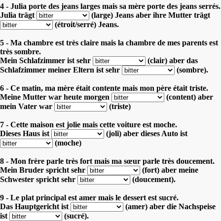
4 - Julia porte des jeans larges mais sa mère porte des jeans serrés.
Julia trägt
(large) Jeans aber
ihre Mutter trägt
(étroit/serré) Jeans.
5 - Ma chambre est très claire mais la chambre de mes parents est
très sombre.
Mein Schlafzimmer ist sehr
(clair) aber
das
Schlafzimmer meiner Eltern ist sehr
(sombre).
6 - Ce matin, ma mère était contente mais mon père était triste.
Meine Mutter war heute morgen
(content) aber
mein Vater war
(triste)
7 - Cette maison est jolie mais cette voiture est moche.
Dieses Haus ist
(joli) aber
dieses Auto ist
(moche)
8 - Mon frère parle très fort mais ma sœur parle très doucement.
Mein Bruder spricht sehr
(fort) aber
meine
Schwester spricht sehr
(doucement).
9 - Le plat principal est amer mais le dessert est sucré.
Das Hauptgericht ist
(amer) aber
die Nachspeise
ist
(sucré).