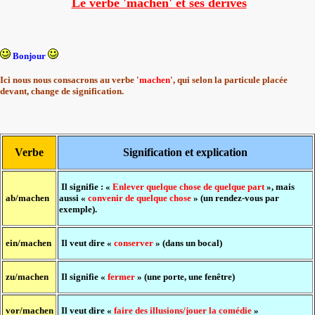
Le verbe 'machen' et ses dérivés
Bonjour
Ici nous nous consacrons au verbe '
machen
', qui selon la particule placée
devant, change de signification.
Verbe
Signification et explication
Il signifie : «
Enlever quelque chose de quelque part
», mais
ab/machen
aussi «
convenir de quelque chose
» (un rendez-vous par
exemple).
ein/machen
Il veut dire «
conserver
» (dans un bocal)
zu/machen
Il signifie «
fermer
» (une porte, une fenêtre)
vor/machen
Il veut dire «
faire des illusions/jouer la comédie
»