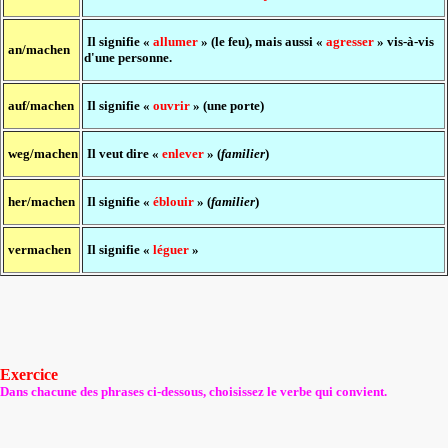
Il signifie «
allumer
» (le feu), mais aussi «
agresser
» vis-à-vis
an/machen
d'une personne.
auf/machen
Il signifie «
ouvrir
» (une porte)
weg/machen
Il veut dire «
enlever
» (
familier
)
her/machen
Il signifie «
éblouir
» (
familier
)
vermachen
Il signifie «
léguer
»
Exercice
Dans chacune des phrases ci-dessous, choisissez le verbe qui convient.