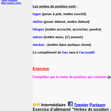
-
Jeux gratuits
-
Nos autres sites
Les verbes de position sont
:
legen
(poser à plat, mettre couché)
stellen
(poser debout, mettre debout)
hängen
(mettre accroché, accrocher, pendre)
setzen
(mettre assis, (s') asseoir)
stecken
: (mettre dans quelque chose)
Le complément de
lieu
sera à
l'accusatif
.
Exercice
Complétez par le verbe de position qui convient
(p
Intermédiaire
Tweeter
Partager
Exercice d'allemand "Verbes de position 