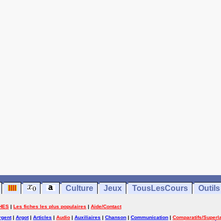
Culture
Jeux
TousLesCours
Outils
HES
|
Les fiches les plus populaires
|
Aide/Contact
rgent
|
Argot
|
Articles
|
Audio
|
Auxiliaires
|
Chanson
|
Communication
|
Comparatifs/Superla