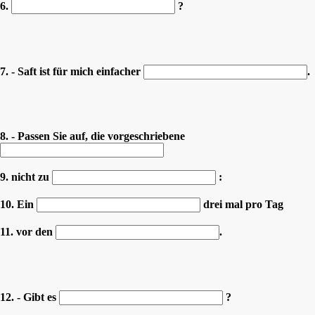
6.
?
7. - Saft ist für mich einfacher
.
8. - Passen Sie auf, die vorgeschriebene
9. nicht zu
:
10. Ein
drei mal pro Tag
11. vor den
.
12. - Gibt es
?