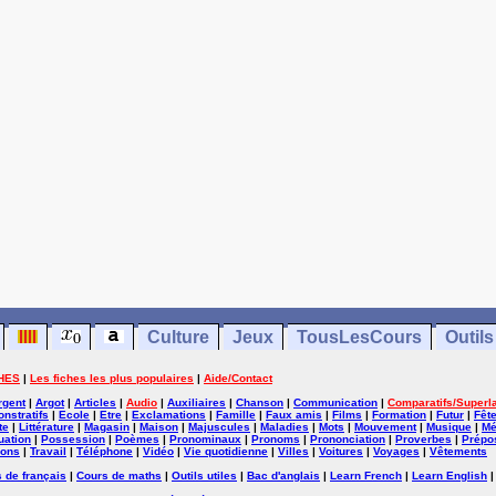
Culture
Jeux
TousLesCours
Outils
HES
|
Les fiches les plus populaires
|
Aide/Contact
rgent
|
Argot
|
Articles
|
Audio
|
Auxiliaires
|
Chanson
|
Communication
|
Comparatifs/Superla
nstratifs
|
Ecole
|
Etre
|
Exclamations
|
Famille
|
Faux amis
|
Films
|
Formation
|
Futur
|
Fêt
te
|
Littérature
|
Magasin
|
Maison
|
Majuscules
|
Maladies
|
Mots
|
Mouvement
|
Musique
|
Mé
uation
|
Possession
|
Poèmes
|
Pronominaux
|
Pronoms
|
Prononciation
|
Proverbes
|
Prépos
ions
|
Travail
|
Téléphone
|
Vidéo
|
Vie quotidienne
|
Villes
|
Voitures
|
Voyages
|
Vêtements
 de français
|
Cours de maths
|
Outils utiles
|
Bac d'anglais
|
Learn French
|
Learn English