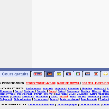
Cours gratuits
> INDISPENSABLES :
TESTEZ VOTRE NIVEAU
|
GUIDE DE TRAVAIL
|
NOS MEILLEURES FIC
> COURS ET TESTS :
Abréviations
|
Accords
|
Adjectifs
|
Adverbes
|
Alphabet
|
Animaux
|
A
Contraires
|
Corps
|
Couleurs
|
Courrier
|
Cours
|
Dates
|
Dialogues
|
Dictées
|
Décrire
|
Démo
Homonymes
|
Impersonnel
|
Infinitif
|
Internet
|
Inversion
|
Jeux
|
Journaux
|
Lettre manquan
Opinion
|
Ordres
|
Participes
|
Particules
|
Passif
|
Passé
|
Pays
|
Pluriel
|
Politesse
|
Ponct
Subjonctif
|
Subordonnées
|
Synonymes
|
Temps
|
Tests de niveau
|
Tous les tests
|
Traduct
> NOS AUTRES SITES :
Cours mathématiques
|
Cours d'espagnol
|
Cours d'allemand
|
Cours