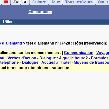
Culture
Jeux
TousLesCours
Outils
Créer un test
Utiles
s d'allemand
> test d'allemand n°37428 : Hôtel (réservation)
'allemand sur les mêmes thèmes : |
Communication
|
Voyag
au : Verbes d'action
-
Dialogue : A quelle heure?
-
Formules 
 téléphone
-
Dialogue : Accueil à l'hôtel
-
Moyens de transpor
uel terme pour obtenir une traduction...