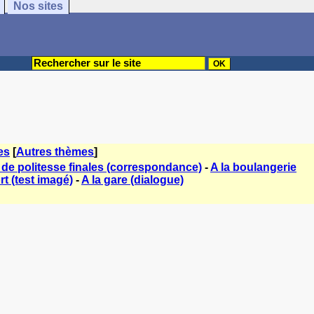
Nos sites
es
[
Autres thèmes
]
de politesse finales (correspondance)
-
A la boulangerie
t (test imagé)
-
A la gare (dialogue)