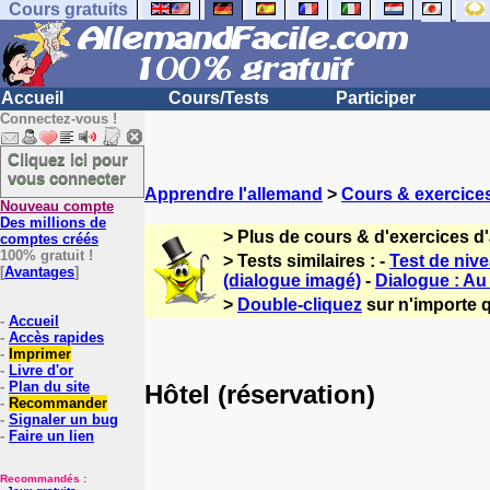
Cours gratuits
Accueil
Cours/Tests
Participer
Connectez-vous !
Cliquez ici pour
vous connecter
Apprendre l'allemand
>
Cours & exercice
Nouveau compte
Des millions de
> Plus de cours & d'exercices d
comptes créés
100% gratuit !
> Tests similaires : -
Test de nive
[
Avantages
]
(dialogue imagé)
-
Dialogue : Au
>
Double-cliquez
sur n'importe q
-
Accueil
-
Accès rapides
-
Imprimer
-
Livre d'or
-
Plan du site
Hôtel (réservation)
-
Recommander
-
Signaler un bug
-
Faire un lien
Recommandés :