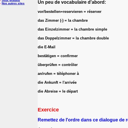
-
Jeux gratuits
Un peu de vocabulaire d'abord:
-
Nos autres sites
vor/bestellen=reservieren = réserver
das Zimmer (-) = la chambre
das Einzelzimmer = la chambre simple
das Doppelzimmer = la chambre double
die E-Mail
bestätigen = confirmer
überprüfen = contrôler
an/rufen = téléphoner à
die Ankunft = l'arrivée
die Abreise = le départ
Exercice
Remettez de l'ordre dans ce dialogue de r