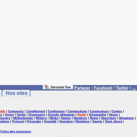
Partager
:
Facebook
/
Twitter
/
...
Nos sites
tifs
|
Composés
|
Conditionnel
|
Confusions
|
Conjonctions
|
Connecteurs
|
Contes
|
es
|
Genre
|
Goûts
|
Grammaire
|
Grands débutants
|
Guide
|
Géographie
|
Heure
|
langes
|
Méthodologie
|
Métiers
|
Météo
|
Nature
|
Nombres
|
Noms
|
Nourriture
|
Négations
|
itions
|
Présent
|
Présenter
|
Quantité
|
Question
|
Relatives
|
Sports
|
Style direct
|
|
Créez des exercices