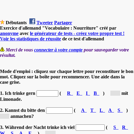
Débutants
Tweeter
Partager
Exercice d'allemand "Vocabulaire : Nourriture" créé par
anonyme
avec
le générateur de tests - créez votre propre test !
Voir les statistiques de réussite
de ce test d'allemand
Merci de vous
connecter à votre compte
pour sauvegarder votre
résultat.
Mode d'emploi : cliquez sur chaque lettre pour reconstituer le bon
mot. Cliquez sur la boîte pour recommencer. Une aide dans la
case grise.
1. Ich trinke gern
(
R
E
I
B
)
[B...]
mit
Limonade.
2. Kannst du bitte den
(
A
T
L
A
S
)
[S...]
anmachen?
3. Während der Nacht trinke ich viel
(
S
R
W
S
A
E
)
[W...]
.