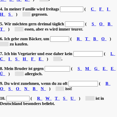
4. In meiner Familie wird freitags
(
C
F
I
H
S
)
[F...]
gegessen.
5. Wir möchten gern dreimal täglich
(
S
O
B
T
)
[O...]
essen, aber es wird immer teurer.
6. Ich gehe zum Bäcker, um
(
R
T
B
O
)
[B...]
zu kaufen.
7. Ich bin Vegetarier und esse daher kein
(
L
C
I
S
H
F
E
)
[F...]
.
8. Mein Bruder ist gegen
(
S
M
G
E
E
Ü
)
[G...]
allergisch.
9. Du wirst zunehmen, wenn du zu oft
(
B
O
S
O
N
B
N
)
[B...]
isst!
10.
(
R
W
T
S
U
)
[W...]
ist in
Deutschland besonders beliebt.