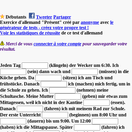
Débutants
Tweeter
Partager
Exercice d'allemand "Présent" créé par
anonyme
avec
le
générateur de tests - créez votre propre test !
Voir les statistiques de réussite
de ce test d'allemand
Merci de vous
connecter à votre compte
pour sauvegarder votre
résultat.
Jeden Tag
(klingeln) der Wecker um 6:30.
Ich
(sein) dann wach
und
(müssen) in die
Küche gehen.
Da
(sitzen) ich am Tisch und
frühstücke.
Danach
ich (machen) mich fertig, um in
die Schule zu gehen.
Ich
(nehmen) meine
Schultasche.
Meine Mutter
(geben) mir etwas zum
Mittagessen,
weil ich nicht in der Kantine
(essen).
Danach
(fahren) ich mit meinem Rad zur Schule.
Der erste Unterricht
(beginnen)
um 8:00 Uhr und
(dauern) bis um 9:00.
Um 12:00
(haben) ich die Mittagspause.
Später
(fahren) ich