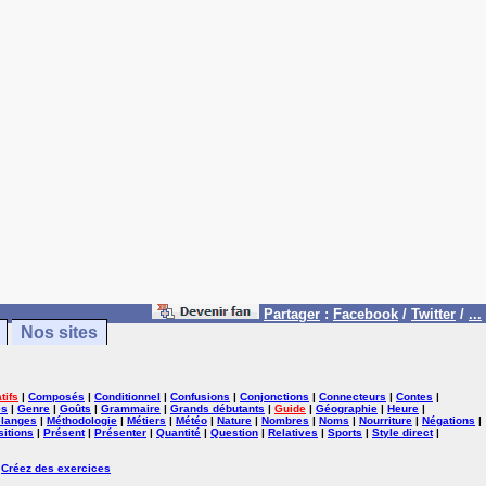
Partager
:
Facebook
/
Twitter
/
...
Nos sites
tifs
|
Composés
|
Conditionnel
|
Confusions
|
Conjonctions
|
Connecteurs
|
Contes
|
es
|
Genre
|
Goûts
|
Grammaire
|
Grands débutants
|
Guide
|
Géographie
|
Heure
|
langes
|
Méthodologie
|
Métiers
|
Météo
|
Nature
|
Nombres
|
Noms
|
Nourriture
|
Négations
|
itions
|
Présent
|
Présenter
|
Quantité
|
Question
|
Relatives
|
Sports
|
Style direct
|
|
Créez des exercices