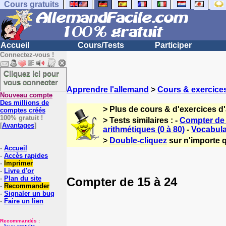
Cours gratuits
Accueil
Cours/Tests
Participer
Connectez-vous !
Cliquez ici pour
vous connecter
Apprendre l'allemand
>
Cours & exercice
Nouveau compte
Des millions de
> Plus de cours & d'exercices d
comptes créés
100% gratuit !
> Tests similaires : -
Compter de 
[
Avantages
]
arithmétiques (0 à 80)
-
Vocabula
>
Double-cliquez
sur n'importe q
-
Accueil
-
Accès rapides
-
Imprimer
-
Livre d'or
-
Plan du site
Compter de 15 à 24
-
Recommander
-
Signaler un bug
-
Faire un lien
Recommandés :