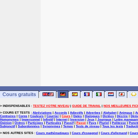
Cours gratuits
> INDISPENSABLES :
TESTEZ VOTRE NIVEAU
|
GUIDE DE TRAVAIL
|
NOS MEILLEURES FIC
> COURS ET TESTS :
Abréviations
|
Accords
|
Adjectifs
|
Adverbes
|
Alphabet
|
Animaux
|
A
Contraires
|
Corps
|
Couleurs
|
Courrier
|
Cours
|
Dates
|
Dialogues
|
Dictées
|
Décrire
|
Démo
Homonymes
|
Impersonnel
|
Infinitif
|
Internet
|
Inversion
|
Jeux
|
Journaux
|
Lettre manquan
Opinion
|
Ordres
|
Participes
|
Particules
|
Passif
|
Passé
|
Pays
|
Pluriel
|
Politesse
|
Ponct
Subjonctif
|
Subordonnées
|
Synonymes
|
Temps
|
Tests de niveau
|
Tous les tests
|
Traduct
> NOS AUTRES SITES :
Cours mathématiques
|
Cours d'espagnol
|
Cours d'allemand
|
Cours