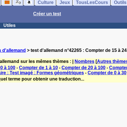
Culture
Jeux
TousLesCours
Outils
Créer un test
Utiles
s d'allemand
> test d'allemand n°42265 : Compter de 15 à 24
'allemand sur les mêmes thèmes : |
Nombres
[
Autres thème
0 à 100
-
Compter de 1 à 10
-
Compter de 20 à 100
-
Compter 
ire : Test imagé : Formes géométriques
-
Compter de 0 à 30
uel terme pour obtenir une traduction...