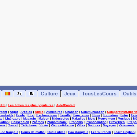
Culture
Jeux
TousLesCours
Outils
HES
|
Les fiches les plus populaires
|
Aide/Contact
rgent
|
Argot
|
Articles
|
Audio
|
Auxiliaires
|
Chanson
|
Communication
|
Comparatifs/Superla
nstratifs
|
Ecole
|
Etre
|
Exclamations
|
Famille
|
Faux amis
|
Films
|
Formation
|
Futur
|
Fêt
te
|
Littérature
|
Magasin
|
Maison
|
Majuscules
|
Maladies
|
Mots
|
Mouvement
|
Musique
|
Mé
uation
|
Possession
|
Poèmes
|
Pronominaux
|
Pronoms
|
Prononciation
|
Proverbes
|
Prépos
ions
|
Travail
|
Téléphone
|
Vidéo
|
Vie quotidienne
|
Villes
|
Voitures
|
Voyages
|
Vêtements
 de français
|
Cours de maths
|
Outils utiles
|
Bac d'anglais
|
Learn French
|
Learn English