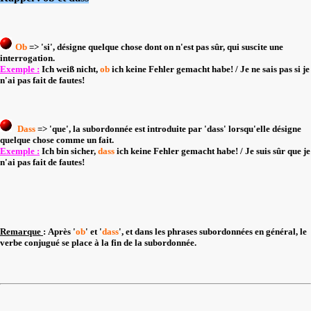
Ob
=> 'si', désigne quelque chose dont on n'est pas sûr, qui suscite une
interrogation.
Exemple :
Ich weiß nicht,
ob
ich keine Fehler gemacht habe! / Je ne sais pas si je
n'ai pas fait de fautes!
Dass
=> 'que', la subordonnée est introduite par
'dass'
lorsqu'elle désigne
quelque chose comme un fait.
Exemple :
Ich bin sicher,
dass
ich keine Fehler gemacht habe! / Je suis sûr que je
n'ai pas fait de fautes!
Remarque
: Après '
ob
' et '
dass
', et dans les phrases subordonnées en général, le
verbe conjugué se place à la fin de la subordonnée.