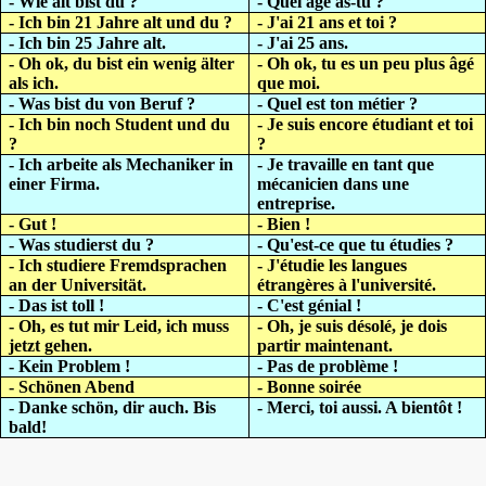
- Wie alt bist du ?
- Quel âge as-tu ?
- Ich bin 21 Jahre alt und du ?
- J'ai 21 ans et toi ?
- Ich bin 25 Jahre alt.
- J'ai 25 ans.
- Oh ok, du bist ein wenig älter
- Oh ok, tu es un peu plus âgé
als ich.
que moi.
- Was bist du von Beruf ?
- Quel est ton métier ?
- Ich bin noch Student und du
- Je suis encore étudiant et toi
?
?
- Ich arbeite als Mechaniker in
- Je travaille en tant que
einer Firma.
mécanicien dans une
entreprise.
- Gut !
- Bien !
- Was studierst du ?
- Qu'est-ce que tu étudies ?
- Ich studiere Fremdsprachen
- J'étudie les langues
an der Universität.
étrangères à l'université.
- Das ist toll !
- C'est génial !
- Oh, es tut mir Leid, ich muss
- Oh, je suis désolé, je dois
jetzt gehen.
partir maintenant.
- Kein Problem !
- Pas de problème !
- Schönen Abend
- Bonne soirée
- Danke schön, dir auch. Bis
- Merci, toi aussi. A bientôt !
bald!