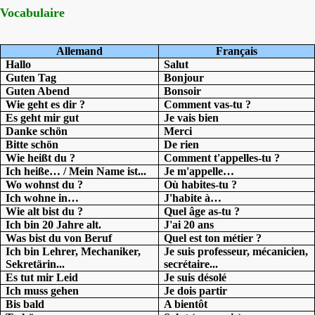
Vocabulaire
Allemand
Français
Hallo
Salut
Guten Tag
Bonjour
Guten Abend
Bonsoir
Wie geht es dir ?
Comment vas-tu ?
Es geht mir gut
Je vais bien
Danke schön
Merci
Bitte schön
De rien
Wie heißt du ?
Comment t'appelles-tu ?
Ich heiße… / Mein Name ist...
Je m'appelle…
Wo wohnst du ?
Où habites-tu ?
Ich wohne in…
J'habite à…
Wie alt bist du ?
Quel âge as-tu ?
Ich bin 20 Jahre alt.
J'ai 20 ans
Was bist du von Beruf
Quel est ton métier ?
Ich bin Lehrer, Mechaniker,
Je suis professeur, mécanicien,
Sekretärin...
secrétaire...
Es tut mir Leid
Je suis désolé
Ich muss gehen
Je dois partir
Bis bald
A bientôt