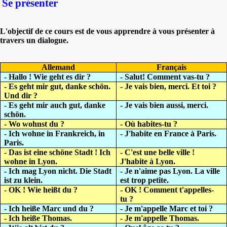
Se présenter
L'objectif de ce cours est de vous apprendre à vous présenter à
travers un dialogue.
Allemand
Français
- Hallo ! Wie geht es dir ?
- Salut! Comment vas-tu ?
- Es geht mir gut, danke schön.
- Je vais bien, merci. Et toi ?
Und dir ?
- Es geht mir auch gut, danke
- Je vais bien aussi, merci.
schön.
- Wo wohnst du ?
- Où habites-tu ?
- Ich wohne in Frankreich, in
- J'habite en France à Paris.
Paris.
- Das ist eine schöne Stadt ! Ich
- C'est une belle ville !
wohne in Lyon.
J'habite à Lyon.
- Ich mag Lyon nicht. Die Stadt
- Je n'aime pas Lyon. La ville
ist zu klein.
est trop petite.
- OK ! Wie heißt du ?
- OK ! Comment t'appelles-
tu ?
- Ich heiße Marc und du ?
- Je m'appelle Marc et toi ?
- Ich hei
ße Thomas.
- Je m'appelle Thomas.