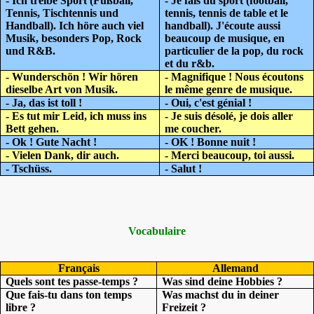
- Ich treibe Sport (Fußball,
- Je fais du sport (football,
Tennis, Tischtennis und
tennis, tennis de table et le
Handball). Ich höre auch viel
handball). J'écoute aussi
Musik, besonders Pop, Rock
beaucoup de musique, en
und R&B.
particulier de la pop, du rock
et du r&b.
- Wunderschön ! Wir hören
- Magnifique ! Nous écoutons
dieselbe Art von Musik.
le même genre de musique.
- Ja, das ist toll !
- Oui, c'est génial !
- Es tut mir Leid, ich muss ins
- Je suis désolé, je dois aller
Bett gehen.
me coucher.
- Ok ! Gute Nacht !
- OK ! Bonne nuit !
- Vielen Dank, dir auch.
- Merci beaucoup, toi aussi.
- Tschüss.
- Salut !
Vocabulaire
Français
Allemand
Quels sont tes passe-temps ?
Was sind deine Hobbies ?
Que fais-tu dans ton temps
Was machst du in deiner
libre ?
Freizeit ?