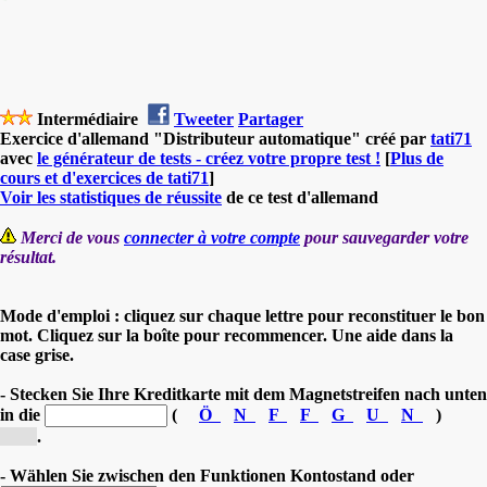
Intermédiaire
Tweeter
Partager
Exercice d'allemand "Distributeur automatique" créé par
tati71
avec
le générateur de tests - créez votre propre test !
[
Plus de
cours et d'exercices de tati71
]
Voir les statistiques de réussite
de ce test d'allemand
Merci de vous
connecter à votre compte
pour sauvegarder votre
résultat.
Mode d'emploi : cliquez sur chaque lettre pour reconstituer le bon
mot. Cliquez sur la boîte pour recommencer. Une aide dans la
case grise.
- Stecken Sie Ihre Kreditkarte mit dem Magnetstreifen nach unten
in die
(
Ö
N
F
F
G
U
N
)
[Ö...]
.
- Wählen Sie zwischen den Funktionen Kontostand oder