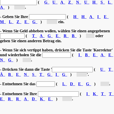
(
G
U
A
Z
N
U
H
S
L
A
)
[Au...]
.
- Geben Sie Ihre
(
H
H
A
I
E
M
L
Z
E
G
)
[Ge...]
ein.
- Wenn Sie Geld abheben wollen, wählen Sie einen angegebenen
(
T
A
G
E
R
B
)
[B...]
oder
geben Sie einen anderen Betrag ein.
- Wenn Sie sich vertippt haben, drücken Sie die Taste 'Korrektur'
und wiederholen Sie die
(
I
B
E
A
E
N
G
)
[E...]
.
- Drücken Sie dann die Taste '
(
U
T
Ä
B
E
N
S
T
G
I
G
)
[Be...]
'.
- Entnehmen Sie das
(
L
D
E
G
)
[G...]
.
- Entnehmen Sie Ihre
(
I
K
T
T
E
R
R
A
D
K
E
)
[Kr...]
.