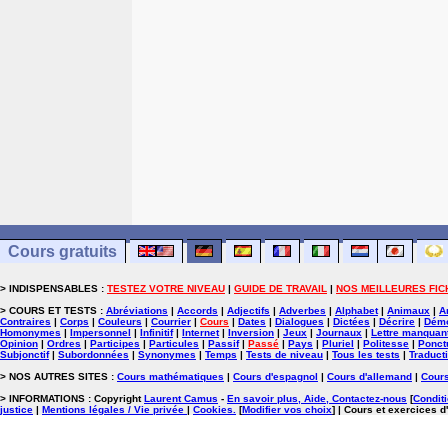
Cours gratuits
> INDISPENSABLES :
TESTEZ VOTRE NIVEAU
|
GUIDE DE TRAVAIL
|
NOS MEILLEURES FIC
> COURS ET TESTS :
Abréviations
|
Accords
|
Adjectifs
|
Adverbes
|
Alphabet
|
Animaux
|
A
Contraires
|
Corps
|
Couleurs
|
Courrier
|
Cours
|
Dates
|
Dialogues
|
Dictées
|
Décrire
|
Démo
Homonymes
|
Impersonnel
|
Infinitif
|
Internet
|
Inversion
|
Jeux
|
Journaux
|
Lettre manquan
Opinion
|
Ordres
|
Participes
|
Particules
|
Passif
|
Passé
|
Pays
|
Pluriel
|
Politesse
|
Ponct
Subjonctif
|
Subordonnées
|
Synonymes
|
Temps
|
Tests de niveau
|
Tous les tests
|
Traduct
> NOS AUTRES SITES :
Cours mathématiques
|
Cours d'espagnol
|
Cours d'allemand
|
Cours
> INFORMATIONS : Copyright
Laurent Camus
-
En savoir plus, Aide, Contactez-nous
[
Conditi
justice
|
Mentions légales / Vie privée
|
Cookies
.
[
Modifier vos choix
]
| Cours et exercices d