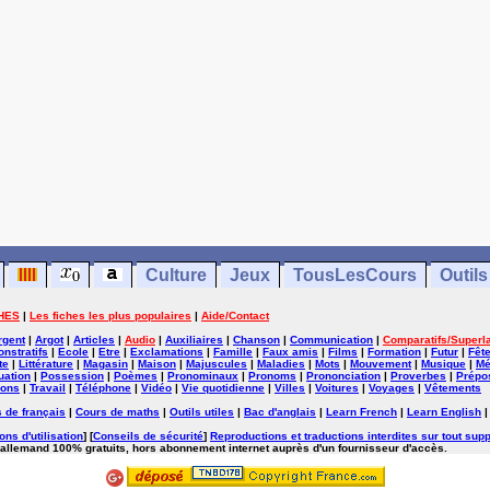
Culture
Jeux
TousLesCours
Outils
HES
|
Les fiches les plus populaires
|
Aide/Contact
rgent
|
Argot
|
Articles
|
Audio
|
Auxiliaires
|
Chanson
|
Communication
|
Comparatifs/Superla
nstratifs
|
Ecole
|
Etre
|
Exclamations
|
Famille
|
Faux amis
|
Films
|
Formation
|
Futur
|
Fêt
te
|
Littérature
|
Magasin
|
Maison
|
Majuscules
|
Maladies
|
Mots
|
Mouvement
|
Musique
|
Mé
uation
|
Possession
|
Poèmes
|
Pronominaux
|
Pronoms
|
Prononciation
|
Proverbes
|
Prépos
ions
|
Travail
|
Téléphone
|
Vidéo
|
Vie quotidienne
|
Villes
|
Voitures
|
Voyages
|
Vêtements
 de français
|
Cours de maths
|
Outils utiles
|
Bac d'anglais
|
Learn French
|
Learn English
ons d'utilisation
] [
Conseils de sécurité
]
Reproductions et traductions interdites sur tout supp
'allemand 100% gratuits, hors abonnement internet auprès d'un fournisseur d'accès.