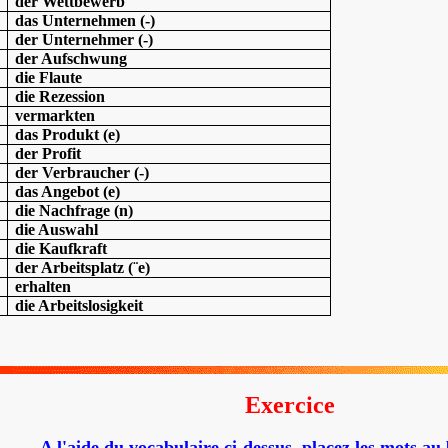
der Wettbewerb
das Unternehmen (-)
der Unternehmer (-)
der Aufschwung
die Flaute
die Rezession
vermarkten
das Produkt (e)
der Profit
der Verbraucher (-)
das Angebot (e)
die Nachfrage (n)
die Auswahl
die Kaufkraft
der Arbeitsplatz (¨e)
erhalten
die Arbeitslosigkeit
Exercice
A l'aide du vocabulaire ci-dessus, placez les mots au