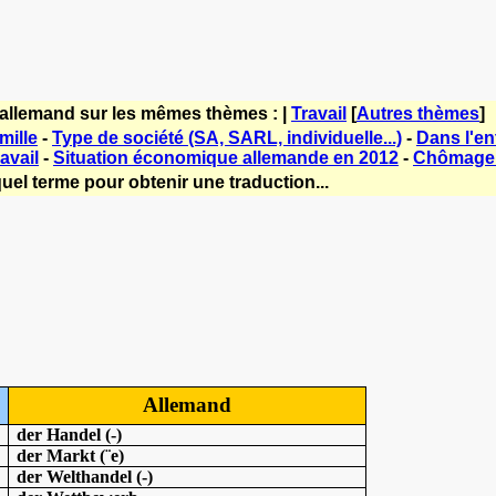
'allemand sur les mêmes thèmes : |
Travail
[
Autres thèmes
]
mille
-
Type de société (SA, SARL, individuelle...)
-
Dans l'en
avail
-
Situation économique allemande en 2012
-
Chômage 
uel terme pour obtenir une traduction...
Allemand
der Handel (-)
der Markt (¨e)
der Welthandel (-)