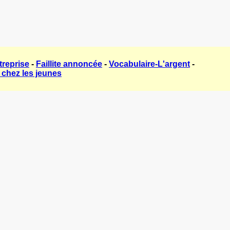
treprise
-
Faillite annoncée
-
Vocabulaire-L'argent
-
chez les jeunes