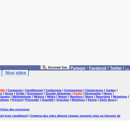
Partager
:
Facebook
/
Twitter
/
...
Nos sites
tifs
|
Composés
|
Conditionnel
|
Confusions
|
Conjonctions
|
Connecteurs
|
Contes
|
es
|
Genre
|
Goûts
|
Grammaire
|
Grands débutants
|
Guide
|
Géographie
|
Heure
|
langes
|
Méthodologie
|
Métiers
|
Météo
|
Nature
|
Nombres
|
Noms
|
Nourriture
|
Négations
|
itions
|
Présent
|
Présenter
|
Quantité
|
Question
|
Relatives
|
Sports
|
Style direct
|
|
Créez des exercices
ort (voir conditions)
|
Contenu des sites déposé chaque semaine chez un huissier de