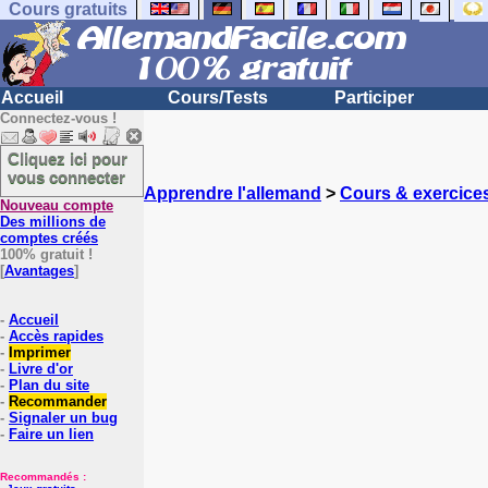
Cours gratuits
Accueil
Cours/Tests
Participer
Connectez-vous !
Cliquez ici pour
vous connecter
Apprendre l'allemand
>
Cours & exercice
Nouveau compte
Des millions de
comptes créés
100% gratuit !
[
Avantages
]
-
Accueil
-
Accès rapides
-
Imprimer
-
Livre d'or
-
Plan du site
-
Recommander
-
Signaler un bug
-
Faire un lien
Recommandés :