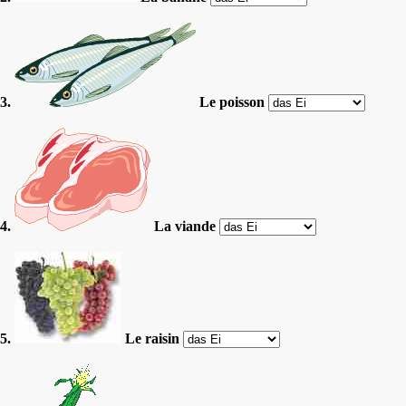
3.
Le poisson
4.
La viande
5.
Le raisin