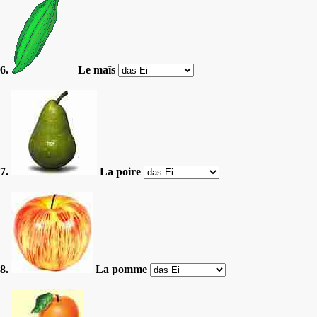
6.
Le maïs
7.
La poire
8.
La pomme