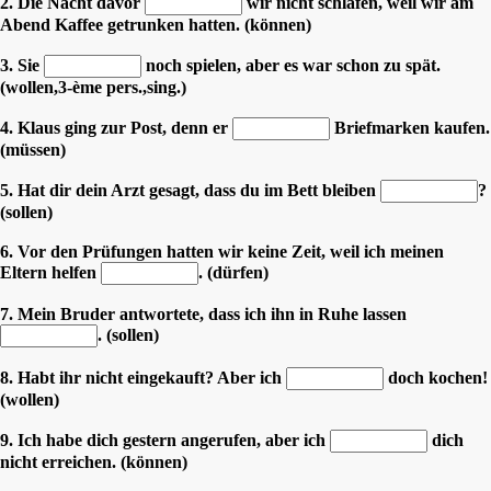
2. Die Nacht davor
wir nicht schlafen, weil wir am
Abend Kaffee getrunken hatten. (können)
3. Sie
noch spielen, aber es war schon zu spät.
(wollen,3-ème pers.,sing.)
4. Klaus ging zur Post, denn er
Briefmarken kaufen.
(müssen)
5. Hat dir dein Arzt gesagt, dass du im Bett bleiben
?
(sollen)
6. Vor den Prüfungen hatten wir keine Zeit, weil ich meinen
Eltern helfen
. (dürfen)
7. Mein Bruder antwortete, dass ich ihn in Ruhe lassen
. (sollen)
8. Habt ihr nicht eingekauft? Aber ich
doch kochen!
(wollen)
9. Ich habe dich gestern angerufen, aber ich
dich
nicht erreichen. (können)