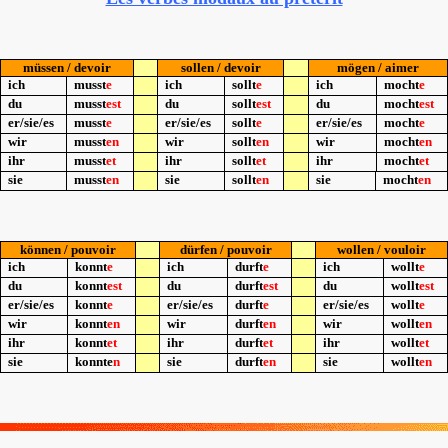
müssen / devoir
sollen / devoir
mögen / aimer
ich
musst
e
ich
sollt
e
ich
mocht
e
du
musst
est
du
sollt
est
du
mocht
est
er/sie/es
musst
e
er/sie/es
sollt
e
er/sie/es
mocht
e
wir
musst
en
wir
sollt
en
wir
mocht
en
ihr
musst
e
t
ihr
sollt
et
ihr
mocht
et
sie
musst
en
sie
sollt
en
sie
mocht
en
können / pouvoir
dürfen / pouvoir
wollen / vouloir
ich
kon
nt
e
ich
durft
e
ich
wollt
e
du
konnt
est
du
durft
est
du
wollt
est
er/sie/es
konnt
e
er/sie/es
durft
e
er/sie/es
wollt
e
wir
konnt
en
wir
durft
en
wir
wollt
en
ihr
konnt
et
ihr
durft
et
ihr
wollt
et
sie
konnte
n
sie
durft
en
sie
wollt
en