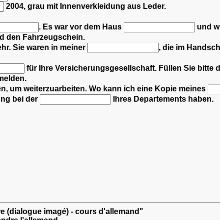
2004, grau mit Innenverkleidung aus Leder.
.
Es war vor dem Haus
und wu
d den Fahrzeugschein.
ehr.
Sie waren in meiner
, die im Handsc
für Ihre Versicherungsgesellschaft.
Füllen Sie bitte
melden.
n, um weiterzuarbeiten.
Wo kann ich eine Kopie meines
ung bei der
Ihres Departements haben.
re (dialogue imagé) - cours d'allemand"