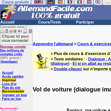
Cours gratuits
Accueil
Cours/Tests
Participer
Connectez-vous !
Cliquez ici pour
vous connecter
Apprendre l'allemand
>
Cours & exercice
Nouveau compte
Des millions de
> Plus de cours & d'exercices d
comptes créés
100% gratuit !
> Tests similaires : -
Dialogue : A
[
Avantages
]
(dialogue)
-
Et si on allait au res
>
Double-cliquez
sur n'importe q
-
Accueil
-
Accès rapides
-
Imprimer
-
Livre d'or
-
Plan du site
Vol de voiture (dialogue im
-
Recommander
-
Signaler un bug
-
Faire un lien
Recommandés :