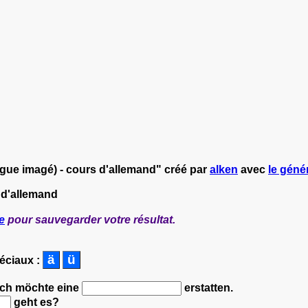
ogue imagé) - cours d'allemand" créé par
alken
avec
le génér
 d'allemand
e
pour sauvegarder votre résultat.
péciaux :
 Ich möchte eine
erstatten.
geht es?