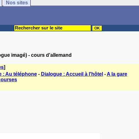
Nos sites
logue imagé) - cours d'allemand
es
]
e : Au téléphone
-
Dialogue : Accueil à l'hôtel
-
A la gare
 courses