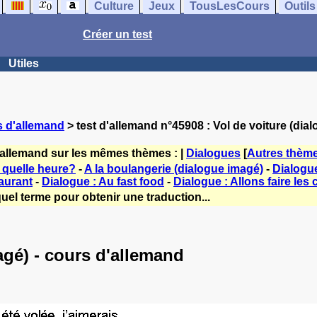
Culture
Jeux
TousLesCours
Outils
Créer un test
Utiles
s d'allemand
> test d'allemand n°45908 : Vol de voiture (dia
'allemand sur les mêmes thèmes : |
Dialogues
[
Autres thèm
 quelle heure?
-
A la boulangerie (dialogue imagé)
-
Dialogu
taurant
-
Dialogue : Au fast food
-
Dialogue : Allons faire les
uel terme pour obtenir une traduction...
agé) - cours d'allemand