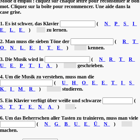
Mode d'emploi : cliquez sur chaque lettre pour reconstituer le bon
mot. Cliquez sur la boîte pour recommencer. Une aide dans la
case grise.
1. Es ist schwer, das Klavier
(
N
P
S
I
E
L
E
)
[s...]
zu lernen.
2. Man muss die sieben Töne der
(
R
T
O
N
L
E
I
T
E
)
[To...]
kennen.
3. Die Musik wird in
(
N
R
T
R
U
E
P
T
I
A
)
[Pa...]
geschrieben.
4. Um die Musik zu verstehen, muss man die
(
U
H
O
E
E
T
I
S
K
I
M
R
)
[Mu...]
studieren.
5. Ein Klavier verfügt über weiße und schwarze
(
S
T
T
E
N
A
)
[T...]
.
6. Um das Beherrschen aller Tasten zu trainieren, muss man viele
(
N
G
B
U
E
Ü
N
)
[Ü...]
machen.