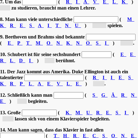
7. Um das
(
R
I
A
V
E
L
K
)
[K...]
zu studieren, braucht man einen Lehrer.
8. Man kann viele unterschiedliche
(
M
K
R
E
S
A
I
T
N
U
)
[Mu...]
spielen.
9. Beethoven und Brahms sind bekannte
(
E
P
T
M
O
N
K
N
O
S
I
)
[Ko...]
.
10. Schubert ist für seine sechshundert
(
E
E
R
L
D
I
)
[L...]
berühmt.
11. Der Jazz kommt aus Amerika. Duke Ellington ist auch ein
talentierter
(
R
I
I
E
S
K
R
P
L
A
E
V
L
E
)
[Kl...]
.
12. Schließlich kann man
(
S
G
Ä
R
N
E
)
[S...]
begleiten.
13. Große
(
K
M
U
R
E
S
I
)
[M...]
lassen sich von einem Klavierspieler begleiten.
14. Man kann sagen, dass das Klavier in fast allen
(
T
H
R
E
C
S
O
N
E