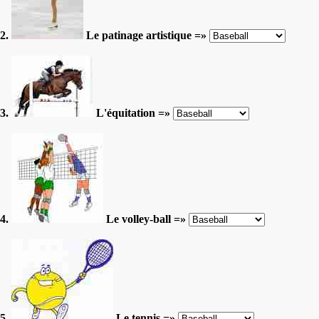
2.
Le patinage artistique =»
3.
L'équitation =»
4.
Le volley-ball =»
5.
Le tennis =»