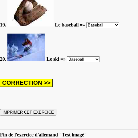
19.
Le baseball =»
20.
Le ski =»
Fin de l'exercice d'allemand "Test imagé"