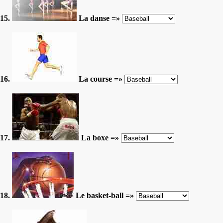
15.
La danse =»
16.
La course =»
17.
La boxe =»
18.
Le basket-ball =»