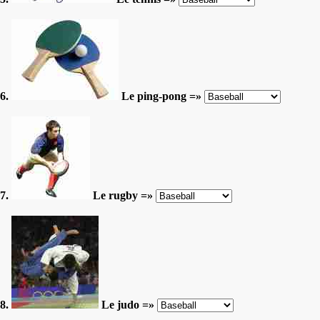
6.
Le ping-pong =»
7.
Le rugby =»
8.
Le judo =»