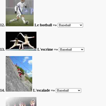
12.
Le football =»
13.
L'escrime =»
14.
L'escalade =»