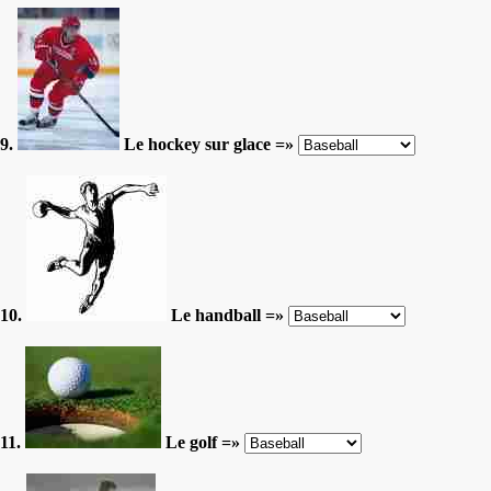
9.
Le hockey sur glace =»
10.
Le handball =»
11.
Le golf =»