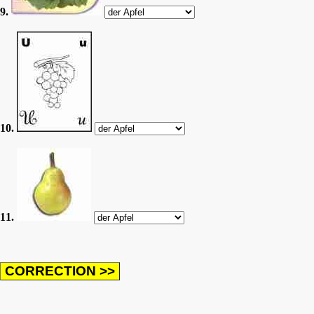
9.
10.
11.