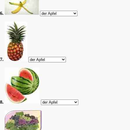
6.
7.
8.