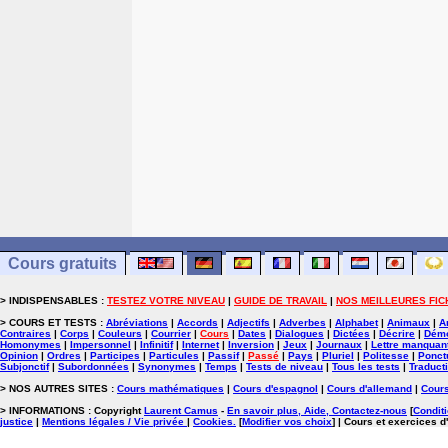
Cours gratuits
> INDISPENSABLES :
TESTEZ VOTRE NIVEAU
|
GUIDE DE TRAVAIL
|
NOS MEILLEURES FIC
> COURS ET TESTS :
Abréviations
|
Accords
|
Adjectifs
|
Adverbes
|
Alphabet
|
Animaux
|
A
Contraires
|
Corps
|
Couleurs
|
Courrier
|
Cours
|
Dates
|
Dialogues
|
Dictées
|
Décrire
|
Démo
Homonymes
|
Impersonnel
|
Infinitif
|
Internet
|
Inversion
|
Jeux
|
Journaux
|
Lettre manquan
Opinion
|
Ordres
|
Participes
|
Particules
|
Passif
|
Passé
|
Pays
|
Pluriel
|
Politesse
|
Ponct
Subjonctif
|
Subordonnées
|
Synonymes
|
Temps
|
Tests de niveau
|
Tous les tests
|
Traduct
> NOS AUTRES SITES :
Cours mathématiques
|
Cours d'espagnol
|
Cours d'allemand
|
Cours
> INFORMATIONS : Copyright
Laurent Camus
-
En savoir plus, Aide, Contactez-nous
[
Conditi
justice
|
Mentions légales / Vie privée
|
Cookies
.
[
Modifier vos choix
]
| Cours et exercices d