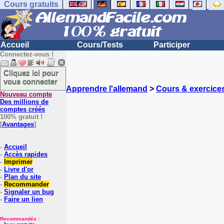
Cours gratuits
Accueil
Cours/Tests
Participer
Connectez-vous !
Cliquez ici pour
vous connecter
Apprendre l'allemand
>
Cours & exercice
Nouveau compte
Des millions de
comptes créés
100% gratuit !
[
Avantages
]
-
Accueil
-
Accès rapides
-
Imprimer
-
Livre d'or
-
Plan du site
-
Recommander
-
Signaler un bug
-
Faire un lien
Recommandés :