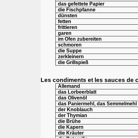
das gefettete Papier
die Fischpfanne
dünsten
fetten
frittieren
garen
im Ofen zubereiten
schmoren
die Suppe
zerkleinern
die Grillspieß
Les condiments et les sauces de 
Allemand
das Lorbeerblatt
das Olivenöl
das Paniermehl,
das Semmelmehl
der Knoblauch
der Thymian
die
Brühe
die Kapern
die Kräuter