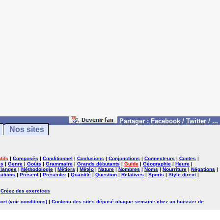
Partager
:
Facebook
/
Twitter
/
...
Nos sites
tifs
|
Composés
|
Conditionnel
|
Confusions
|
Conjonctions
|
Connecteurs
|
Contes
|
es
|
Genre
|
Goûts
|
Grammaire
|
Grands débutants
|
Guide
|
Géographie
|
Heure
|
langes
|
Méthodologie
|
Métiers
|
Météo
|
Nature
|
Nombres
|
Noms
|
Nourriture
|
Négations
|
itions
|
Présent
|
Présenter
|
Quantité
|
Question
|
Relatives
|
Sports
|
Style direct
|
|
Créez des exercices
ort (voir conditions)
|
Contenu des sites déposé chaque semaine chez un huissier de