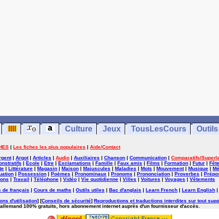
Culture
Jeux
TousLesCours
Outils
HES
|
Les fiches les plus populaires
|
Aide/Contact
rgent
|
Argot
|
Articles
|
Audio
|
Auxiliaires
|
Chanson
|
Communication
|
Comparatifs/Superla
nstratifs
|
Ecole
|
Etre
|
Exclamations
|
Famille
|
Faux amis
|
Films
|
Formation
|
Futur
|
Fêt
te
|
Littérature
|
Magasin
|
Maison
|
Majuscules
|
Maladies
|
Mots
|
Mouvement
|
Musique
|
Mé
uation
|
Possession
|
Poèmes
|
Pronominaux
|
Pronoms
|
Prononciation
|
Proverbes
|
Prépos
ions
|
Travail
|
Téléphone
|
Vidéo
|
Vie quotidienne
|
Villes
|
Voitures
|
Voyages
|
Vêtements
 de français
|
Cours de maths
|
Outils utiles
|
Bac d'anglais
|
Learn French
|
Learn English
ons d'utilisation
] [
Conseils de sécurité
]
Reproductions et traductions interdites sur tout supp
'allemand 100% gratuits, hors abonnement internet auprès d'un fournisseur d'accès.