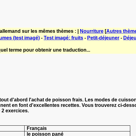
'allemand sur les mêmes thèmes : |
Nourriture
[
Autres thèm
gumes (test imagé)
-
Test imagé: fruits
-
Petit-déjeuner
-
Déje
uel terme pour obtenir une traduction...
out d'abord l'achat de poisson frais. Les modes de cuisson 
ent en font d'excellentes recettes. Vous trouverez ci-dess
 2 exercices.
Français
le poisson pané