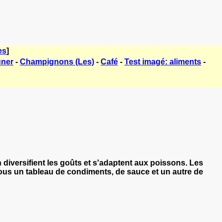
es
]
uner
-
Champignons (Les)
-
Café
-
Test imagé: aliments
-
diversifient les goûts et s'adaptent aux poissons. Les
ous un tableau de condiments, de sauce et un autre de