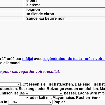
le persil
la crème
l'oignon
un filet de citron
(sauce )au beurre noir
s 1" créé par
mfdjai
avec
le générateur de tests - créez votre
 d'allemand
e
pour sauvegarder votre résultat.
.
Oft essen sie Fischstäbchen. Das sind Fischs
zubereiten. Seezunge oder Rotzunge werden empfohlen.
Ma
unfisch ist
besser.
Lachs wird mit
oder kalt mit Mayonnaise.
Rochen
an in
Papier.