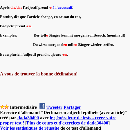
Après
die/das
l'adjectif prend -
e
à l'accusatif
.
Ensuite, dès que l'article change, en raison du cas,
l'adjectif prend -
en
.
Exemples
: Der toll
e
Sänger kommt morgen auf Besuch. (nominatif)
Du wirst morgen d
en
toll
en
Sänger wieder treffen.
.
Et au pluriel l'adjectif prend toujours -
en
A vous de trouver la bonne déclinaison!
Intermédiaire
Tweeter
Partager
Exercice d'allemand "Déclinaison adjectif épithète (avec article)"
créé par
dada30400
avec
le générateur de tests - créez votre
propre test !
[
Plus de cours et d'exercices de dada30400
]
Voir les statistiques de réussite
de ce test d'allemand