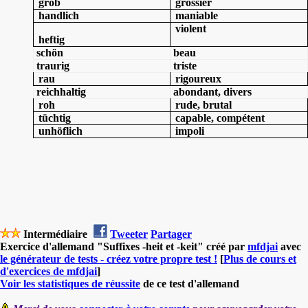
grob
grossier
handlich
maniable
violent
heftig
schön
beau
traurig
triste
rau
rigoureux
reichhaltig
abondant, divers
roh
rude, brutal
tüchtig
capable, compétent
unhöflich
impoli
Intermédiaire
Tweeter
Partager
Exercice d'allemand "Suffixes -heit et -keit" créé par
mfdjai
avec
le générateur de tests - créez votre propre test !
[
Plus de cours et
d'exercices de mfdjai
]
Voir les statistiques de réussite
de ce test d'allemand