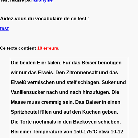
A
idez-vous du vocabulaire de ce test :
test
Ce texte contient
10 erreurs
.
Die
beiden
Eier
tailen
.
Für
das
Beiser
benötigen
wir
nur
das
Eiweis
.
Den
Zitronnensaft
und
das
Eiweiß
vermischen
und
steif
schlagen
.
Suker
und
Vanillenzucker
nach
und
nach
hinzufügen
.
Die
Masse
muss
cremmig
sein
.
Das
Baiser
in
einen
Spritzbeutel
fülen
und
auf
den
Kuchen
geben
.
Die
Torte
nochmals
in
den
Backoven
schieben
.
Bei
einer
Temperature
von
150-175°C
etwa
10-12