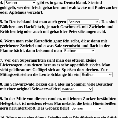
4.
gibt es in ganz Deutschland. Sie sind
goldgelb, werden frisch gebacken und wahlweise mit Puderzucker
oder Apfelmus verzehrt.
5. In Deutschland isst man auch gern
. Das sind
Bällchen aus Hackfleisch, je nach Geschmack mit Zwiebeln und
Brötchenteig oder auch mit gehackter Petersilie angemacht.
6. Wenn man rohe Kartoffeln ganz fein reibt, diese dann mit
geriebener Zwiebel und etwas Salz vermischt und flach in der
Pfanne bäckt, dann bekommt man
7. Vor den Supermärkten sieht man des öfteren kleine
Lieferwagen, aus denen heraus es sehr appetitlich riecht. Man
sieht goldbraunes Geflügel sich an Spießen dort drehen. Zur
Mittagszeit stehen die Leute Schlange für ein
8. Im Schwarzwald locken die Cafes im Sommer viele Besucher
mit einer original Schwarzwälder
9. In der Mitte von diesem runden, mit feinem Zucker bestäubten
Hefegebäck ist meistens etwas Marmelade, die beim Hineinbeißen
gern heruntertropft. Das Gebäck heißt
10. Wenn man eine dünne Scheibe rohes Rindfleisch um ein Stück