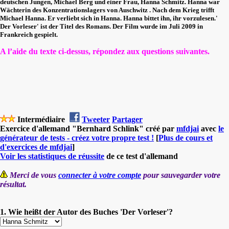
deutschen Jungen, Michael Berg und einer Frau, Hanna Schmitz. Hanna war
Wächterin des Konzentrationslagers von Auschwitz . Nach dem Krieg trifft
Michael Hanna. Er verliebt sich in Hanna. Hanna bittet ihn, ihr vorzulesen.'
Der Vorleser' ist der Titel des Romans. Der Film wurde im Juli 2009 in
Frankreich gespielt.
A l’aide du texte ci-dessus, répondez aux questions suivantes.
Intermédiaire
Tweeter
Partager
Exercice d'allemand "Bernhard Schlink" créé par
mfdjai
avec
le
générateur de tests - créez votre propre test !
[
Plus de cours et
d'exercices de mfdjai
]
Voir les statistiques de réussite
de ce test d'allemand
Merci de vous
connecter à votre compte
pour sauvegarder votre
résultat.
1. Wie heißt der Autor des Buches 'Der Vorleser'?