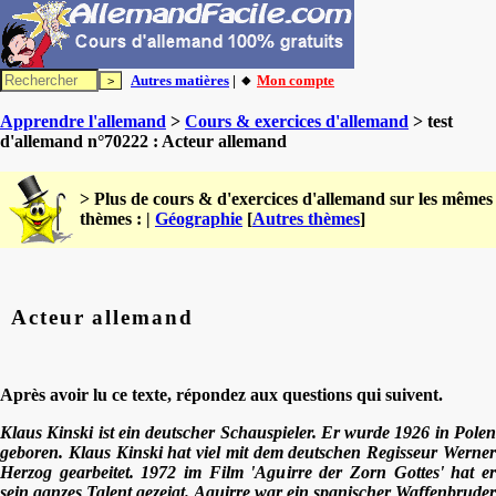
Autres matières
| 🔸
Mon compte
Apprendre l'allemand
>
Cours & exercices d'allemand
> test
d'allemand n°70222 : Acteur allemand
> Plus de cours & d'exercices d'allemand sur les mêmes
thèmes : |
Géographie
[
Autres thèmes
]
Acteur allemand
Après avoir lu ce texte, répondez aux questions qui suivent.
Klaus Kinski ist ein deutscher Schauspieler. Er wurde 1926 in Polen
geboren. Klaus Kinski hat viel mit dem deutschen Regisseur Werner
Herzog gearbeitet. 1972 im Film 'Aguirre der Zorn Gottes' hat er
sein ganzes Talent gezeigt. Aguirre war ein spanischer Waffenbruder