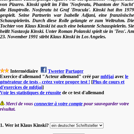
von Pizarro. Kinski spielt im Film 'Nosferatu, Phantom der Nacht'
die Hauptrolle. Nosferatu ist Graf 'Dracula'. Kinski hat ihn 1979
gespielt. Seine Partnerin war Isabelle Adjani, eine französische
Schauspielerin. Durch diese Rolle gelangte er zum Weltruhm. Die
Tochter von Klaus Kinski ist auch eine bekannte Schauspielerin. Sie
hei
ßt Nastassja Kinski. Unter Roman Polanski spielt sie in 'Tess'. Am
23. November 1991 stirbt Klaus Kinski in Los Angeles.
Intermédiaire
Tweeter
Partager
Exercice d'allemand "Acteur allemand" créé par
mfdjai
avec
le
générateur de tests - créez votre propre test !
[
Plus de cours et
d'exercices de mfdjai
]
Voir les statistiques de réussite
de ce test d'allemand
Merci de vous
connecter à votre compte
pour sauvegarder votre
résultat.
1. Wer ist Klaus Kinski?