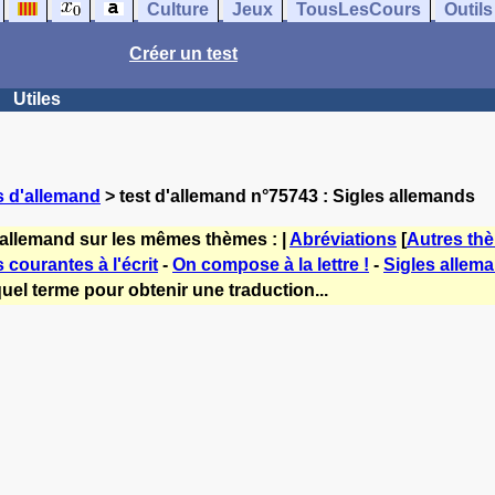
Culture
Jeux
TousLesCours
Outils
Créer un test
Utiles
s d'allemand
> test d'allemand n°75743 : Sigles allemands
'allemand sur les mêmes thèmes : |
Abréviations
[
Autres th
 courantes à l'écrit
-
On compose à la lettre !
-
Sigles allema
uel terme pour obtenir une traduction...