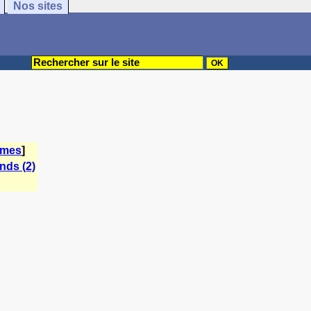
Nos sites
èmes
]
nds (2)