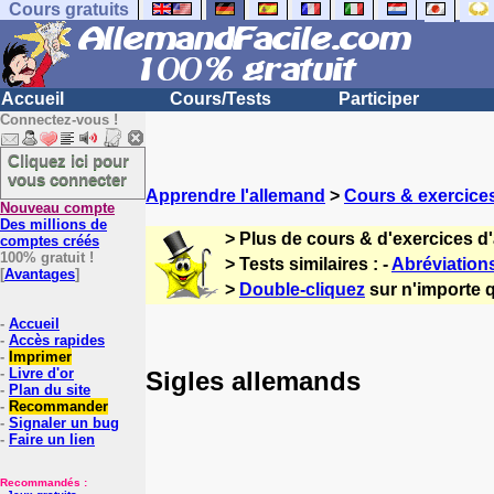
Cours gratuits
Accueil
Cours/Tests
Participer
Connectez-vous !
Cliquez ici pour
vous connecter
Apprendre l'allemand
>
Cours & exercice
Nouveau compte
Des millions de
> Plus de cours & d'exercices d
comptes créés
100% gratuit !
> Tests similaires : -
Abréviations
[
Avantages
]
>
Double-cliquez
sur n'importe q
-
Accueil
-
Accès rapides
-
Imprimer
-
Livre d'or
Sigles allemands
-
Plan du site
-
Recommander
-
Signaler un bug
-
Faire un lien
Recommandés :