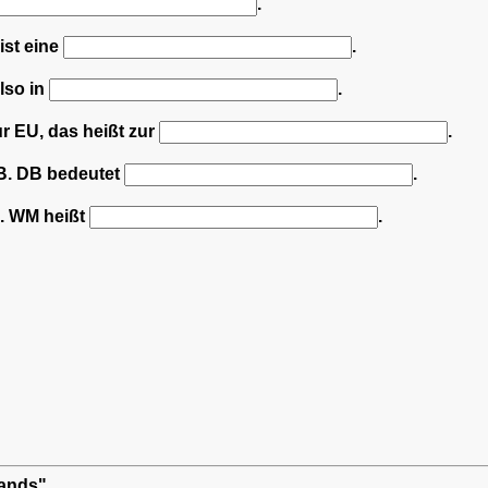
.
ist eine
.
also in
.
r EU, das heißt zur
.
DB. DB bedeutet
.
g. WM heißt
.
mands"