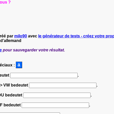
sous ?
créé par
milo90
avec
le générateur de tests - créez votre prop
 d'allemand
e
pour sauvegarder votre résultat.
péciaux :
eutet
.
=> VW bedeutet
.
 CDU bedeutet
.
ZDF bedeutet
.