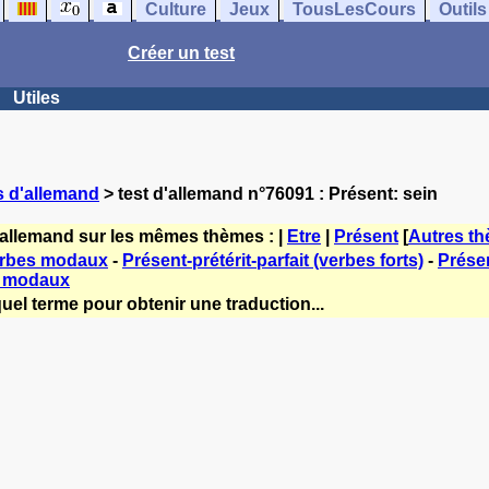
Culture
Jeux
TousLesCours
Outils
Créer un test
Utiles
s d'allemand
> test d'allemand n°76091 : Présent: sein
'allemand sur les mêmes thèmes : |
Etre
|
Présent
[
Autres t
rbes modaux
-
Présent-prétérit-parfait (verbes forts)
-
Présen
: modaux
uel terme pour obtenir une traduction...