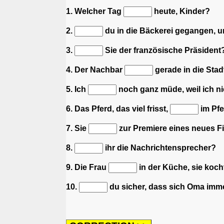
1. Welcher Tag
heute, Kinder?
2.
du in die Bäckerei gegangen, u
3.
Sie der französische Präsident
4. Der Nachbar
gerade in die Stad
5. Ich
noch ganz müde, weil ich ni
6. Das Pferd, das viel frisst,
im Pfe
7. Sie
zur Premiere eines neues F
8.
ihr die Nachrichtensprecher?
9. Die Frau
in der Küche, sie koc
10.
du sicher, dass sich Oma imme