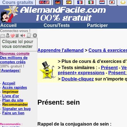
Cours gratuits
Accueil
Cours/Tests
Participer
Connectez-vous !
Cliquez ici pour
vous connecter
Apprendre l'allemand
>
Cours & exercice
Nouveau compte
Des millions de
> Plus de cours & d'exercices d
comptes créés
100% gratuit !
> Tests similaires : -
Présent
-
Ve
[
Avantages
]
présent+ expressions
-
Présent
>
Double-cliquez
sur n'importe q
-
Accueil
-
Accès rapides
-
Imprimer
-
Livre d'or
-
Plan du site
Présent: sein
-
Recommander
-
Signaler un bug
-
Faire un lien
Rappel de la conjugaison de sein :
Recommandés :