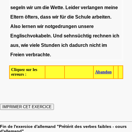
segeln
wir
um
die
Wette
.
Leider
verlangen
meine
Eltern
öfters
,
dass
wir
für
die
Schule
arbeiten
.
Also
lernen
wir
notgedrungen
unsere
Englischvokabeln
.
Und
sehnsüchtig
rechnen
ich
aus
,
wie
viele
Stunden
ich
dadurch
nicht
im
Freien
verbrachte
.
Cliquez sur les
Abandon
erreurs :
Fin de l'exercice d'allemand "Prétérit des verbes faibles - cours
d'allemand"