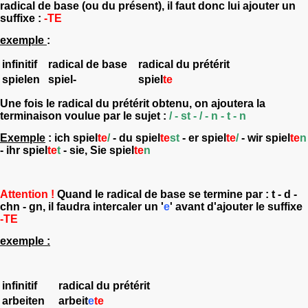
radical de base
(ou du présent), il faut donc lui ajouter un
suffixe :
-TE
exemple
:
infinitif
radical de base
radical du prétérit
spielen
spiel-
spiel
te
Une fois le radical du prétérit obtenu, on ajoutera la
terminaison voulue par le sujet :
/ - st - / - n - t - n
Exemple
: ich spiel
te
/
- du spiel
te
st
- er spiel
te
/
- wir spiel
te
n
- ihr spiel
te
t
- sie, Sie spiel
te
n
Attention !
Quand le radical de base se termine par :
t - d -
chn - gn
, il faudra intercaler un '
e
' avant d'ajouter le suffixe
-TE
exemple :
infinitif
radical du prétérit
arbeiten
arbeit
e
te