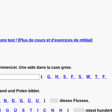
pre test !
[
Plus de cours et d'exercices de mfdjai
]
ommencer. Une aide dans la case grise.
(
G
H
S
F
S
W
T
F
nd und Polen bildet.
M
N
D
G
Ü
U
)
[M...]
dieses Flusses.
R
G
Ü
S
T
I
C
N
H
)
[Mü...]
misst hundert