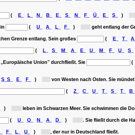
(
E
L
N
B
E
S
N
F
Ü
E
S
)
[Ne
ein
(
U
A
L
F
)
[L...]
geht entlang der Gr
ischen Grenze entlang. Sein großes
(
E
T
(
L
S
M
A
E
U
M
F
U
S
ie „Europäische Union” durchfließt. Sie
SS
E
F
)
[f...]
von Westen nach Osten. Sie mündet 
(
Z
C
U
T
S
T
R
)
[S...]
leben im Schwarzen Meer. Sie schwimmen die Don
(
U
O
N
A
D
)
[D...]
. Sie fließt durch die
S
F
L
U
)
[F...]
, der nur in Deutschland fließt.