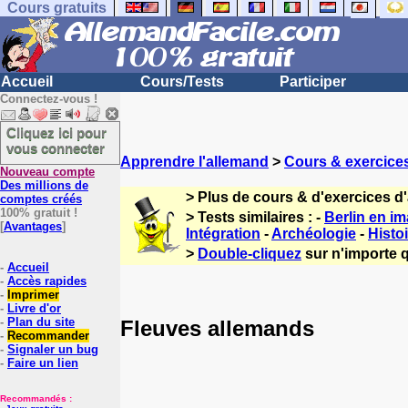
Cours gratuits
Accueil
Cours/Tests
Participer
Connectez-vous !
Cliquez ici pour
vous connecter
Apprendre l'allemand
>
Cours & exercice
Nouveau compte
Des millions de
> Plus de cours & d'exercices d
comptes créés
100% gratuit !
> Tests similaires : -
Berlin en i
[
Avantages
]
Intégration
-
Archéologie
-
Histo
>
Double-cliquez
sur n'importe q
-
Accueil
-
Accès rapides
-
Imprimer
-
Livre d'or
-
Plan du site
Fleuves allemands
-
Recommander
-
Signaler un bug
-
Faire un lien
Recommandés :