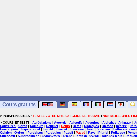
Cours gratuits
> INDISPENSABLES :
TESTEZ VOTRE NIVEAU
|
GUIDE DE TRAVAIL
|
NOS MEILLEURES FIC
> COURS ET TESTS :
Abréviations
|
Accords
|
Adjectifs
|
Adverbes
|
Alphabet
|
Animaux
|
A
Contraires
|
Corps
|
Couleurs
|
Courrier
|
Cours
|
Dates
|
Dialogues
|
Dictées
|
Décrire
|
Démo
Homonymes
|
Impersonnel
|
Infinitif
|
Internet
|
Inversion
|
Jeux
|
Journaux
|
Lettre manquan
Opinion
|
Ordres
|
Participes
|
Particules
|
Passif
|
Passé
|
Pays
|
Pluriel
|
Politesse
|
Ponct
Subjonctif
|
Subordonnées
|
Synonymes
|
Temps
|
Tests de niveau
|
Tous les tests
|
Traduct