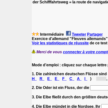
der Schifffahrtsweg = la route de navigat
Intermédiaire
Tweeter
Partager
Exercice d'allemand "Fleuves allemands"
Voir les statistiques de réussite
de ce test
Merci de vous
connecter à votre compt
Mode d'emploi : cliquez sur chaque lettre
1. Die zahlreichen deutschen Flüsse sind 
H
R
E
E
F
C
A
I
)
[Sc...]
2. Die Oder ist ein Fluss, der die
3. Die Elbe fließt durch den größten deu
4. Die Elbe mündet in die Nordsee. Ihr