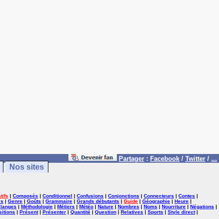
Partager
:
Facebook
/
Twitter
/
...
Nos sites
tifs
|
Composés
|
Conditionnel
|
Confusions
|
Conjonctions
|
Connecteurs
|
Contes
|
es
|
Genre
|
Goûts
|
Grammaire
|
Grands débutants
|
Guide
|
Géographie
|
Heure
|
langes
|
Méthodologie
|
Métiers
|
Météo
|
Nature
|
Nombres
|
Noms
|
Nourriture
|
Négations
|
itions
|
Présent
|
Présenter
|
Quantité
|
Question
|
Relatives
|
Sports
|
Style direct
|