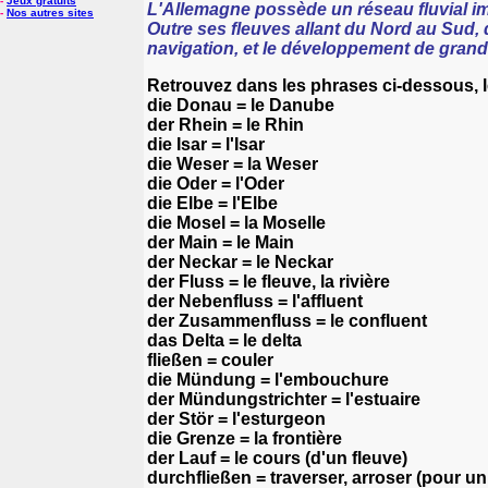
-
Jeux gratuits
L'Allemagne possède un réseau fluvial i
-
Nos autres sites
Outre ses fleuves allant du Nord au Sud,
navigation, et le développement de grande
Retrouvez dans les phrases ci-dessous, l
die Donau = le Danube
der Rhein = le Rhin
die Isar = l'Isar
die Weser = la Weser
die Oder = l'Oder
die Elbe = l'Elbe
die Mosel = la Moselle
der Main = le Main
der Neckar = le Neckar
der Fluss = le fleuve, la rivière
der Nebenfluss = l'affluent
der Zusammenfluss = le confluent
das Delta = le delta
fließen = couler
die Mündung = l'embouchure
der Mündungstrichter = l'estuaire
der Stör = l'esturgeon
die Grenze = la frontière
der Lauf = le cours (d'un fleuve)
durchfließen = traverser, arroser (pour un