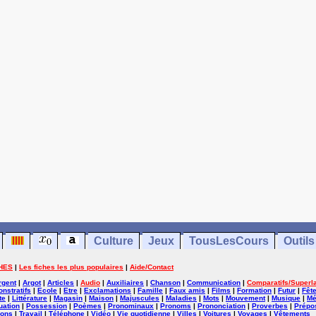
Culture
Jeux
TousLesCours
Outils
HES
|
Les fiches les plus populaires
|
Aide/Contact
rgent
|
Argot
|
Articles
|
Audio
|
Auxiliaires
|
Chanson
|
Communication
|
Comparatifs/Superla
nstratifs
|
Ecole
|
Etre
|
Exclamations
|
Famille
|
Faux amis
|
Films
|
Formation
|
Futur
|
Fêt
te
|
Littérature
|
Magasin
|
Maison
|
Majuscules
|
Maladies
|
Mots
|
Mouvement
|
Musique
|
Mé
uation
|
Possession
|
Poèmes
|
Pronominaux
|
Pronoms
|
Prononciation
|
Proverbes
|
Prépos
ions
|
Travail
|
Téléphone
|
Vidéo
|
Vie quotidienne
|
Villes
|
Voitures
|
Voyages
|
Vêtements