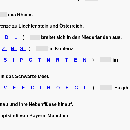
...]
des Rheins
enze zu Liechtenstein und Österreich.
A
D
L
)
[D...]
breitet sich in den Niederlanden aus.
Z
N
S
)
[Zu...]
in Koblenz
(
S
I
P
G
T
N
R
T
E
N
)
[en...]
im
in das Schwarze Meer.
B
V
E
E
G
I
H
O
E
G
L
)
[Vo...]
. Es gibt
au und ihre Nebenflüsse hinauf.
 Hauptstadt von Bayern, München.