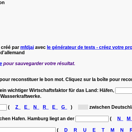
ion
 créé par
mfdjai
avec
le générateur de tests - créez votre pro
 d'allemand
e
pour sauvegarder votre résultat.
 pour reconstituer le bon mot. Cliquez sur la boîte pour rec
ein wichtiger Wirtschaftsfaktor für das Land: Häfen,
, Wasserkraftwerke.
(
Z
E
N
R
E
G
)
[G...]
zwischen Deutschla
tschen Hafen. Hamburg liegt an der
(
N
(
D
R
U
E
T
M
N