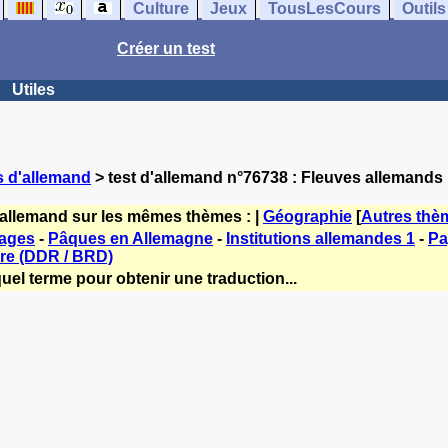
Culture
Jeux
TousLesCours
Outils
Créer un test
Utiles
s d'allemand
> test d'allemand n°76738 : Fleuves allemands
'allemand sur les mêmes thèmes : |
Géographie
[
Autres thè
mages
-
Pâques en Allemagne
-
Institutions allemandes 1
-
Pa
ire (DDR / BRD)
uel terme pour obtenir une traduction...