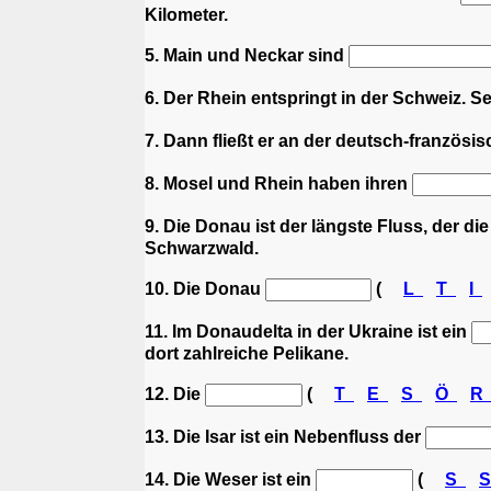
Kilometer.
5. Main und Neckar sind
6. Der Rhein entspringt in der Schweiz. S
7. Dann fließt er an der deutsch-französ
8. Mosel und Rhein haben ihren
9. Die Donau ist der längste Fluss, der d
Schwarzwald.
10. Die Donau
(
L
T
I
11. Im Donaudelta in der Ukraine ist ein
dort zahlreiche Pelikane.
12. Die
(
T
E
S
Ö
13. Die Isar ist ein Nebenfluss der
14. Die Weser ist ein
(
S